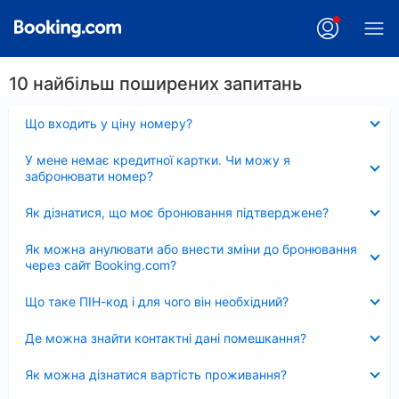
10 найбільш поширених запитань
Згорнуто
Що входить у ціну номеру?
Згорнуто
У мене немає кредитної картки. Чи можу я
забронювати номер?
Згорнуто
Як дізнатися, що моє бронювання підтверджене?
Згорнуто
Як можна анулювати або внести зміни до бронювання
через сайт Booking.com?
Згорнуто
Що таке ПІН-код і для чого він необхідний?
Згорнуто
Де можна знайти контактні дані помешкання?
Згорнуто
Як можна дізнатися вартість проживання?