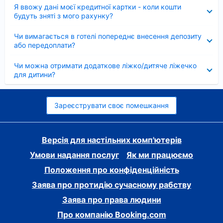
Згорнуто
Я ввожу дані моєї кредитної картки - коли кошти
будуть зняті з мого рахунку?
Згорнуто
Чи вимагається в готелі попереднє внесення депозиту
або передоплати?
Згорнуто
Чи можна отримати додаткове ліжко/дитяче ліжечко
для дитини?
Зареєструвати своє помешкання
Версія для настільних комп'ютерів
Умови надання послуг
Як ми працюємо
Положення про конфіденційність
Заява про протидію сучасному рабству
Заява про права людини
Про компанію Booking.com