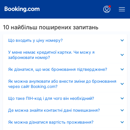
10 найбільш поширених запитань
Згорнуто
Що входить у ціну номеру?
Згорнуто
У мене немає кредитної картки. Чи можу я
забронювати номер?
Згорнуто
Як дізнатися, що моє бронювання підтверджене?
Згорнуто
Як можна анулювати або внести зміни до бронювання
через сайт Booking.com?
Згорнуто
Що таке ПІН-код і для чого він необхідний?
Згорнуто
Де можна знайти контактні дані помешкання?
Згорнуто
Як можна дізнатися вартість проживання?