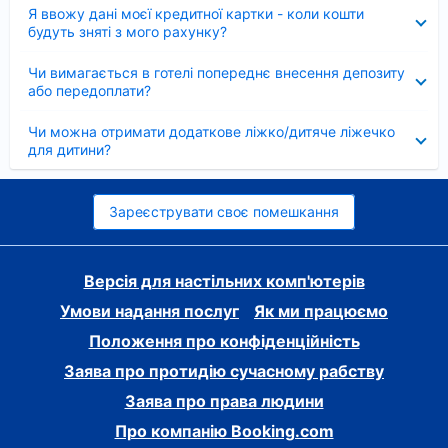
Згорнуто
Я ввожу дані моєї кредитної картки - коли кошти
будуть зняті з мого рахунку?
Згорнуто
Чи вимагається в готелі попереднє внесення депозиту
або передоплати?
Згорнуто
Чи можна отримати додаткове ліжко/дитяче ліжечко
для дитини?
Зареєструвати своє помешкання
Версія для настільних комп'ютерів
Умови надання послуг
Як ми працюємо
Положення про конфіденційність
Заява про протидію сучасному рабству
Заява про права людини
Про компанію Booking.com