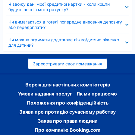
Згорнуто
Я ввожу дані моєї кредитної картки - коли кошти
будуть зняті з мого рахунку?
Згорнуто
Чи вимагається в готелі попереднє внесення депозиту
або передоплати?
Згорнуто
Чи можна отримати додаткове ліжко/дитяче ліжечко
для дитини?
Зареєструвати своє помешкання
Версія для настільних комп'ютерів
Умови надання послуг
Як ми працюємо
Положення про конфіденційність
Заява про протидію сучасному рабству
Заява про права людини
Про компанію Booking.com