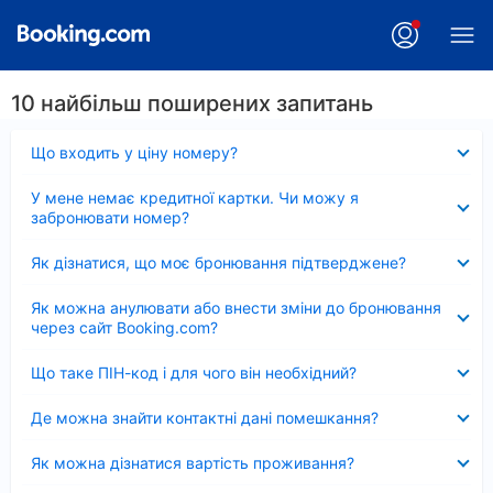
10 найбільш поширених запитань
Згорнуто
Що входить у ціну номеру?
Згорнуто
У мене немає кредитної картки. Чи можу я
забронювати номер?
Згорнуто
Як дізнатися, що моє бронювання підтверджене?
Згорнуто
Як можна анулювати або внести зміни до бронювання
через сайт Booking.com?
Згорнуто
Що таке ПІН-код і для чого він необхідний?
Згорнуто
Де можна знайти контактні дані помешкання?
Згорнуто
Як можна дізнатися вартість проживання?