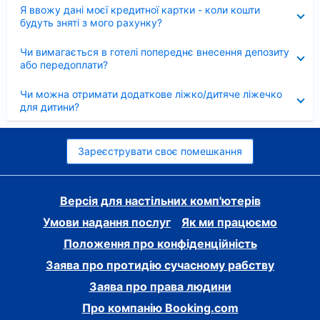
Згорнуто
Я ввожу дані моєї кредитної картки - коли кошти
будуть зняті з мого рахунку?
Згорнуто
Чи вимагається в готелі попереднє внесення депозиту
або передоплати?
Згорнуто
Чи можна отримати додаткове ліжко/дитяче ліжечко
для дитини?
Зареєструвати своє помешкання
Версія для настільних комп'ютерів
Умови надання послуг
Як ми працюємо
Положення про конфіденційність
Заява про протидію сучасному рабству
Заява про права людини
Про компанію Booking.com