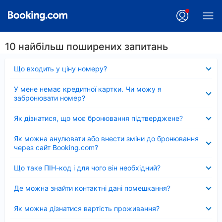
10 найбільш поширених запитань
Згорнуто
Що входить у ціну номеру?
Згорнуто
У мене немає кредитної картки. Чи можу я
забронювати номер?
Згорнуто
Як дізнатися, що моє бронювання підтверджене?
Згорнуто
Як можна анулювати або внести зміни до бронювання
через сайт Booking.com?
Згорнуто
Що таке ПІН-код і для чого він необхідний?
Згорнуто
Де можна знайти контактні дані помешкання?
Згорнуто
Як можна дізнатися вартість проживання?