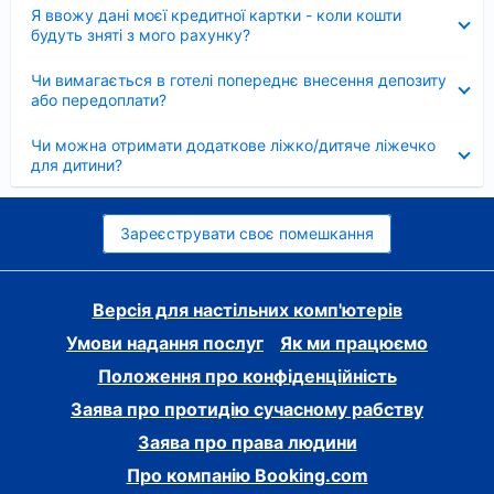
Згорнуто
Я ввожу дані моєї кредитної картки - коли кошти
будуть зняті з мого рахунку?
Згорнуто
Чи вимагається в готелі попереднє внесення депозиту
або передоплати?
Згорнуто
Чи можна отримати додаткове ліжко/дитяче ліжечко
для дитини?
Зареєструвати своє помешкання
Версія для настільних комп'ютерів
Умови надання послуг
Як ми працюємо
Положення про конфіденційність
Заява про протидію сучасному рабству
Заява про права людини
Про компанію Booking.com