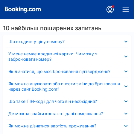
10 найбільш поширених запитань
Згорнуто
Що входить у ціну номеру?
Згорнуто
У мене немає кредитної картки. Чи можу я
забронювати номер?
Згорнуто
Як дізнатися, що моє бронювання підтверджене?
Згорнуто
Як можна анулювати або внести зміни до бронювання
через сайт Booking.com?
Згорнуто
Що таке ПІН-код і для чого він необхідний?
Згорнуто
Де можна знайти контактні дані помешкання?
Згорнуто
Як можна дізнатися вартість проживання?