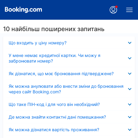
10 найбільш поширених запитань
Згорнуто
Що входить у ціну номеру?
Згорнуто
У мене немає кредитної картки. Чи можу я
забронювати номер?
Згорнуто
Як дізнатися, що моє бронювання підтверджене?
Згорнуто
Як можна анулювати або внести зміни до бронювання
через сайт Booking.com?
Згорнуто
Що таке ПІН-код і для чого він необхідний?
Згорнуто
Де можна знайти контактні дані помешкання?
Згорнуто
Як можна дізнатися вартість проживання?