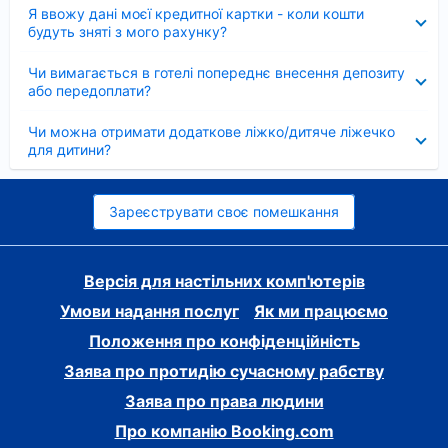
Згорнуто
Я ввожу дані моєї кредитної картки - коли кошти
будуть зняті з мого рахунку?
Згорнуто
Чи вимагається в готелі попереднє внесення депозиту
або передоплати?
Згорнуто
Чи можна отримати додаткове ліжко/дитяче ліжечко
для дитини?
Зареєструвати своє помешкання
Версія для настільних комп'ютерів
Умови надання послуг
Як ми працюємо
Положення про конфіденційність
Заява про протидію сучасному рабству
Заява про права людини
Про компанію Booking.com