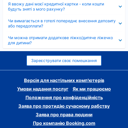
Згорнуто
Я ввожу дані моєї кредитної картки - коли кошти
будуть зняті з мого рахунку?
Згорнуто
Чи вимагається в готелі попереднє внесення депозиту
або передоплати?
Згорнуто
Чи можна отримати додаткове ліжко/дитяче ліжечко
для дитини?
Зареєструвати своє помешкання
Версія для настільних комп'ютерів
Умови надання послуг
Як ми працюємо
Положення про конфіденційність
Заява про протидію сучасному рабству
Заява про права людини
Про компанію Booking.com