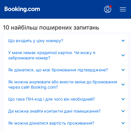
10 найбільш поширених запитань
Згорнуто
Що входить у ціну номеру?
Згорнуто
У мене немає кредитної картки. Чи можу я
забронювати номер?
Згорнуто
Як дізнатися, що моє бронювання підтверджене?
Згорнуто
Як можна анулювати або внести зміни до бронювання
через сайт Booking.com?
Згорнуто
Що таке ПІН-код і для чого він необхідний?
Згорнуто
Де можна знайти контактні дані помешкання?
Згорнуто
Як можна дізнатися вартість проживання?