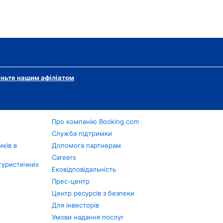
ньте нашим афіліатом
Про компанію Booking.com
в
Служба підтримки
ків в
Допомога партнерам
Careers
туристичних
Ековідповідальність
Прес-центр
Центр ресурсів з безпеки
Для інвесторів
Умови надання послуг