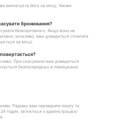
ви виплачуєте його на місці. Умови
касувати бронювання?
сувати безкоштовного. Якщо воно не
штовно, можливо, вам доведеться сплатити
ується на місці.
е повертається?
ожливо. При скасуванні вам доведеться
ачується безпосередньо в помешканні.
нням. Радимо вам перевірити пошту та
4 годин, зв'яжіться з адміністрацією
я.