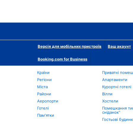
Версія для мобільних пристроїв
Ваш акаунт
Booking.com for Business
Країни
Приватні поме
Регіони
Апартаменти
Міста
Курортні готелі
Райони
Вілли
Аеропорти
Хостели
Готелі
Помешкання тип
сніданок"
Пам'ятки
Гостьові будинк