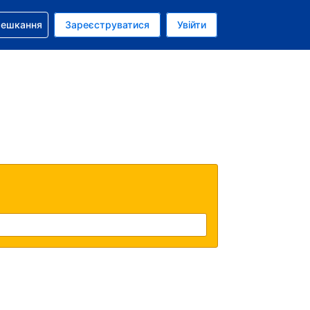
бронюванням
мешкання
Зареєструватися
Увійти
аїнська гривня
: Українською