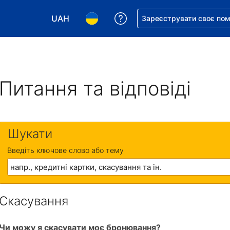
UAH
Отримайте допомогу з 
Зареєструвати своє по
Виберіть валюту. Ваша поточна валюта: Укр
Виберіть мову. Ваша поточна мова
Питання та відповіді
Шукати
Введіть ключове слово або тему
Скасування
Чи можу я скасувати моє бронювання?