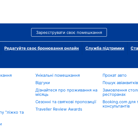
Зареєструвати своє помешкання
Редагуйте своє бронювання онлайн
Служба підтримки
Ста
шкання
Унікальні помешкання
Прокат авто
Відгуки
Пошук авіаквиткі
Дізнайтеся про проживання на
Замовлення столи
місяць
ресторанах
Сезонні та святкові пропозиції
Booking.com для 
консультантів
Traveller Review Awards
у "ліжко та
и