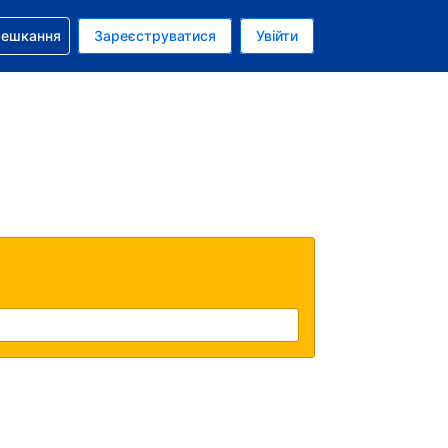
бронюванням
мешкання
Зареєструватися
Увійти
олар США
: Українською