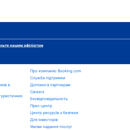
ньте нашим афіліатом
Про компанію Booking.com
в
Служба підтримки
ків в
Допомога партнерам
Careers
туристичних
Ековідповідальність
Прес-центр
Центр ресурсів з безпеки
Для інвесторів
Умови надання послуг