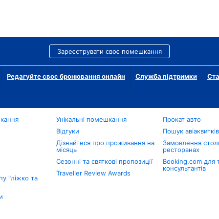
Зареєструвати своє помешкання
Редагуйте своє бронювання онлайн
Служба підтримки
Ста
шкання
Унікальні помешкання
Прокат авто
Відгуки
Пошук авіаквиткі
Дізнайтеся про проживання на
Замовлення столи
місяць
ресторанах
Сезонні та святкові пропозиції
Booking.com для 
консультантів
Traveller Review Awards
у "ліжко та
и