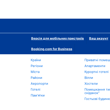
Версія для мобільних пристроїв
Ваш акаунт
Booking.com for Business
Країни
Приватні поме
Регіони
Апартаменти
Міста
Курортні готелі
Райони
Вілли
Аеропорти
Хостели
Готелі
Помешкання тип
сніданок"
Пам'ятки
Гостьові будинк