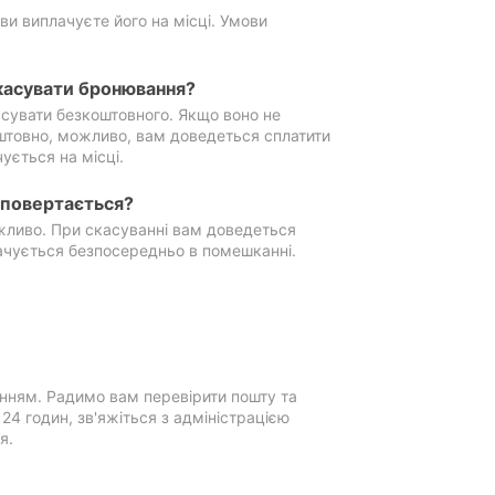
ви виплачуєте його на місці. Умови
касувати бронювання?
сувати безкоштовного. Якщо воно не
штовно, можливо, вам доведеться сплатити
ується на місці.
е повертається?
ожливо. При скасуванні вам доведеться
ачується безпосередньо в помешканні.
нням. Радимо вам перевірити пошту та
4 годин, зв'яжіться з адміністрацією
я.