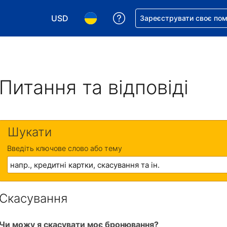
USD
Отримайте допомогу з 
Зареєструвати своє по
Виберіть валюту. Ваша поточна валюта: Д
Виберіть мову. Ваша поточна мова
Питання та відповіді
Шукати
Введіть ключове слово або тему
Скасування
Чи можу я скасувати моє бронювання?