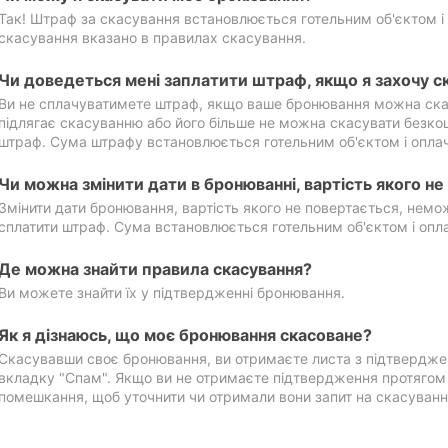
Так! Штраф за скасування встановлюється готельним об'єктом і 
скасування вказано в правилах скасування.
Чи доведеться мені заплатити штраф, якщо я захочу с
Ви не сплачуватимете штраф, якщо ваше бронювання можна ска
підлягає скасуванню або його більше не можна скасувати безко
штраф. Сума штрафу встановлюється готельним об'єктом і оплач
Чи можна змінити дати в бронюванні, вартість якого н
Змінити дати бронювання, вартість якого не повертається, нем
сплатити штраф. Сума встановлюється готельним об'єктом і опл
Де можна знайти правила скасування?
Ви можете знайти їх у підтвердженні бронювання.
Як я дізнаюсь, що моє бронювання скасоване?
Скасувавши своє бронювання, ви отримаєте листа з підтвердже
вкладку "Спам". Якщо ви не отримаєте підтвердження протягом 2
помешкання, щоб уточнити чи отримали вони запит на скасуванн