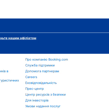
ньте нашим афіліатом
Про компанію Booking.com
в
Служба підтримки
ків в
Допомога партнерам
Careers
туристичних
Ековідповідальність
Прес-центр
Центр ресурсів з безпеки
Для інвесторів
Умови надання послуг