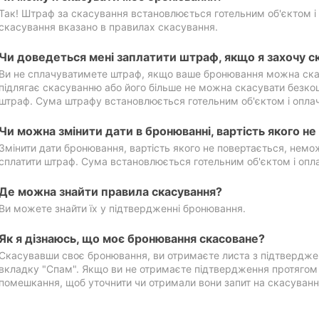
Так! Штраф за скасування встановлюється готельним об'єктом і 
скасування вказано в правилах скасування.
Чи доведеться мені заплатити штраф, якщо я захочу с
Ви не сплачуватимете штраф, якщо ваше бронювання можна ска
підлягає скасуванню або його більше не можна скасувати безко
штраф. Сума штрафу встановлюється готельним об'єктом і оплач
Чи можна змінити дати в бронюванні, вартість якого н
Змінити дати бронювання, вартість якого не повертається, нем
сплатити штраф. Сума встановлюється готельним об'єктом і опл
Де можна знайти правила скасування?
Ви можете знайти їх у підтвердженні бронювання.
Як я дізнаюсь, що моє бронювання скасоване?
Скасувавши своє бронювання, ви отримаєте листа з підтвердже
вкладку "Спам". Якщо ви не отримаєте підтвердження протягом 2
помешкання, щоб уточнити чи отримали вони запит на скасуванн