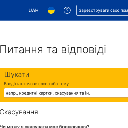
UAH
Отримайте допомогу з 
Зареєструвати своє по
Виберіть валюту. Ваша поточна валюта: Укр
Виберіть мову. Ваша поточна мова
Питання та відповіді
Шукати
Введіть ключове слово або тему
Скасування
Чи можу я скасувати моє бронювання?