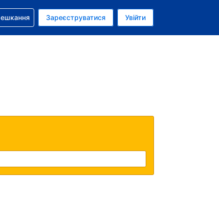
бронюванням
мешкання
Зареєструватися
Увійти
аїнська гривня
: Українською