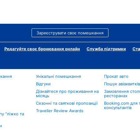
Зареєструвати своє помешкання
Редагуйте своє бронювання онлайн
Служба підтримки
Ста
шкання
Унікальні помешкання
Прокат авто
Відгуки
Пошук авіаквиткі
Дізнайтеся про проживання на
Замовлення столи
місяць
ресторанах
Сезонні та святкові пропозиції
Booking.com для 
консультантів
Traveller Review Awards
у "ліжко та
и