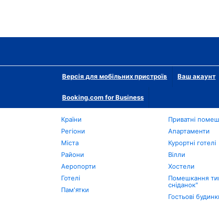
Версія для мобільних пристроїв
Ваш акаунт
Booking.com for Business
Країни
Приватні поме
Регіони
Апартаменти
Міста
Курортні готелі
Райони
Вілли
Аеропорти
Хостели
Готелі
Помешкання тип
сніданок"
Пам'ятки
Гостьові будинк