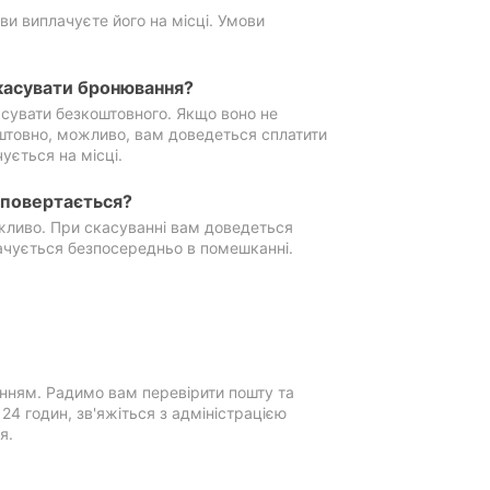
ви виплачуєте його на місці. Умови
касувати бронювання?
сувати безкоштовного. Якщо воно не
штовно, можливо, вам доведеться сплатити
ується на місці.
е повертається?
ожливо. При скасуванні вам доведеться
ачується безпосередньо в помешканні.
нням. Радимо вам перевірити пошту та
4 годин, зв'яжіться з адміністрацією
я.