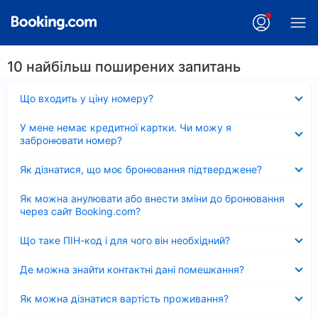
10 найбільш поширених запитань
Згорнуто
Що входить у ціну номеру?
Згорнуто
У мене немає кредитної картки. Чи можу я
забронювати номер?
Згорнуто
Як дізнатися, що моє бронювання підтверджене?
Згорнуто
Як можна анулювати або внести зміни до бронювання
через сайт Booking.com?
Згорнуто
Що таке ПІН-код і для чого він необхідний?
Згорнуто
Де можна знайти контактні дані помешкання?
Згорнуто
Як можна дізнатися вартість проживання?