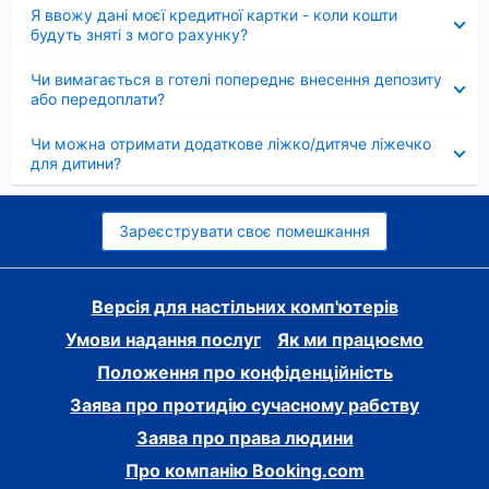
Згорнуто
Я ввожу дані моєї кредитної картки - коли кошти
будуть зняті з мого рахунку?
Згорнуто
Чи вимагається в готелі попереднє внесення депозиту
або передоплати?
Згорнуто
Чи можна отримати додаткове ліжко/дитяче ліжечко
для дитини?
Зареєструвати своє помешкання
Версія для настільних комп'ютерів
Умови надання послуг
Як ми працюємо
Положення про конфіденційність
Заява про протидію сучасному рабству
Заява про права людини
Про компанію Booking.com