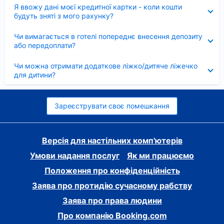
Згорнуто
Я ввожу дані моєї кредитної картки - коли кошти
будуть зняті з мого рахунку?
Згорнуто
Чи вимагається в готелі попереднє внесення депозиту
або передоплати?
Згорнуто
Чи можна отримати додаткове ліжко/дитяче ліжечко
для дитини?
Зареєструвати своє помешкання
Версія для настільних комп'ютерів
Умови надання послуг
Як ми працюємо
Положення про конфіденційність
Заява про протидію сучасному рабству
Заява про права людини
Про компанію Booking.com