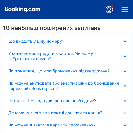
10 найбільш поширених запитань
Згорнуто
Що входить у ціну номеру?
Згорнуто
У мене немає кредитної картки. Чи можу я
забронювати номер?
Згорнуто
Як дізнатися, що моє бронювання підтверджене?
Згорнуто
Як можна анулювати або внести зміни до бронювання
через сайт Booking.com?
Згорнуто
Що таке ПІН-код і для чого він необхідний?
Згорнуто
Де можна знайти контактні дані помешкання?
Згорнуто
Як можна дізнатися вартість проживання?