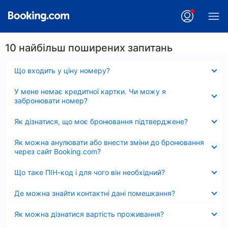
10 найбільш поширених запитань
Згорнуто
Що входить у ціну номеру?
Згорнуто
У мене немає кредитної картки. Чи можу я
забронювати номер?
Згорнуто
Як дізнатися, що моє бронювання підтверджене?
Згорнуто
Як можна анулювати або внести зміни до бронювання
через сайт Booking.com?
Згорнуто
Що таке ПІН-код і для чого він необхідний?
Згорнуто
Де можна знайти контактні дані помешкання?
Згорнуто
Як можна дізнатися вартість проживання?