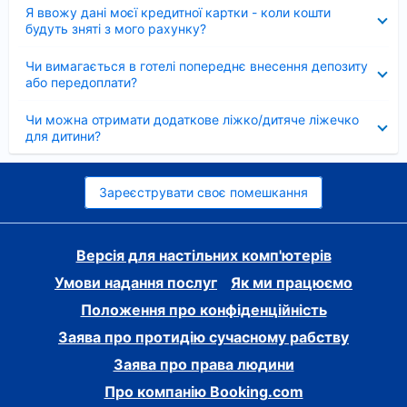
Згорнуто
Я ввожу дані моєї кредитної картки - коли кошти
будуть зняті з мого рахунку?
Згорнуто
Чи вимагається в готелі попереднє внесення депозиту
або передоплати?
Згорнуто
Чи можна отримати додаткове ліжко/дитяче ліжечко
для дитини?
Зареєструвати своє помешкання
Версія для настільних комп'ютерів
Умови надання послуг
Як ми працюємо
Положення про конфіденційність
Заява про протидію сучасному рабству
Заява про права людини
Про компанію Booking.com