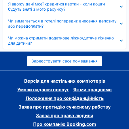
Згорнуто
Я ввожу дані моєї кредитної картки - коли кошти
будуть зняті з мого рахунку?
Згорнуто
Чи вимагається в готелі попереднє внесення депозиту
або передоплати?
Згорнуто
Чи можна отримати додаткове ліжко/дитяче ліжечко
для дитини?
Зареєструвати своє помешкання
Версія для настільних комп'ютерів
Умови надання послуг
Як ми працюємо
Положення про конфіденційність
Заява про протидію сучасному рабству
Заява про права людини
Про компанію Booking.com