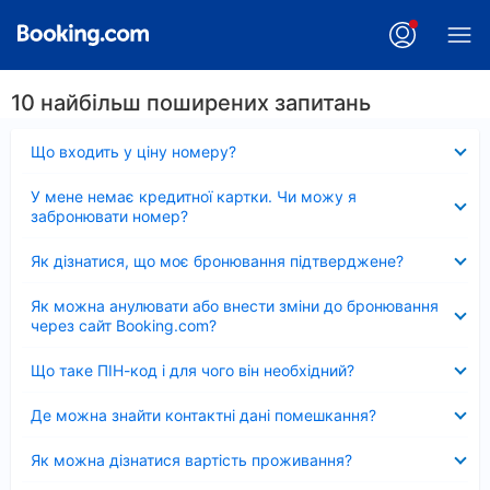
10 найбільш поширених запитань
Згорнуто
Що входить у ціну номеру?
Згорнуто
У мене немає кредитної картки. Чи можу я
забронювати номер?
Згорнуто
Як дізнатися, що моє бронювання підтверджене?
Згорнуто
Як можна анулювати або внести зміни до бронювання
через сайт Booking.com?
Згорнуто
Що таке ПІН-код і для чого він необхідний?
Згорнуто
Де можна знайти контактні дані помешкання?
Згорнуто
Як можна дізнатися вартість проживання?