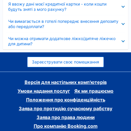
Згорнуто
Я ввожу дані моєї кредитної картки - коли кошти
будуть зняті з мого рахунку?
Згорнуто
Чи вимагається в готелі попереднє внесення депозиту
або передоплати?
Згорнуто
Чи можна отримати додаткове ліжко/дитяче ліжечко
для дитини?
Зареєструвати своє помешкання
Версія для настільних комп'ютерів
Умови надання послуг
Як ми працюємо
Положення про конфіденційність
Заява про протидію сучасному рабству
Заява про права людини
Про компанію Booking.com