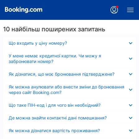
10 найбільш поширених запитань
Згорнуто
Що входить у ціну номеру?
Згорнуто
У мене немає кредитної картки. Чи можу я
забронювати номер?
Згорнуто
Як дізнатися, що моє бронювання підтверджене?
Згорнуто
Як можна анулювати або внести зміни до бронювання
через сайт Booking.com?
Згорнуто
Що таке ПІН-код і для чого він необхідний?
Згорнуто
Де можна знайти контактні дані помешкання?
Згорнуто
Як можна дізнатися вартість проживання?