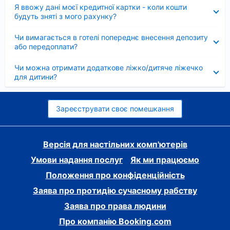
Згорнуто
Я ввожу дані моєї кредитної картки - коли кошти
будуть зняті з мого рахунку?
Згорнуто
Чи вимагається в готелі попереднє внесення депозиту
або передоплати?
Згорнуто
Чи можна отримати додаткове ліжко/дитяче ліжечко
для дитини?
Зареєструвати своє помешкання
Версія для настільних комп'ютерів
Умови надання послуг
Як ми працюємо
Положення про конфіденційність
Заява про протидію сучасному рабству
Заява про права людини
Про компанію Booking.com