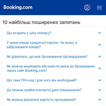
10 найбільш поширених запитань
Згорнуто
Що входить у ціну номеру?
Згорнуто
У мене немає кредитної картки. Чи можу я
забронювати номер?
Згорнуто
Як дізнатися, що моє бронювання підтверджене?
Згорнуто
Як можна анулювати або внести зміни до бронювання
через сайт Booking.com?
Згорнуто
Що таке ПІН-код і для чого він необхідний?
Згорнуто
Де можна знайти контактні дані помешкання?
Згорнуто
Як можна дізнатися вартість проживання?