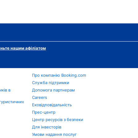
ньте нашим афіліатом
Про компанію Booking.com
в
Служба підтримки
ків в
Допомога партнерам
Careers
туристичних
Ековідповідальність
Прес-центр
Центр ресурсів з безпеки
Для інвесторів
Умови надання послуг