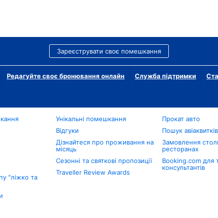
Зареєструвати своє помешкання
Редагуйте своє бронювання онлайн
Служба підтримки
Ста
шкання
Унікальні помешкання
Прокат авто
Відгуки
Пошук авіаквиткі
Дізнайтеся про проживання на
Замовлення столи
місяць
ресторанах
Сезонні та святкові пропозиції
Booking.com для 
консультантів
Traveller Review Awards
у "ліжко та
и