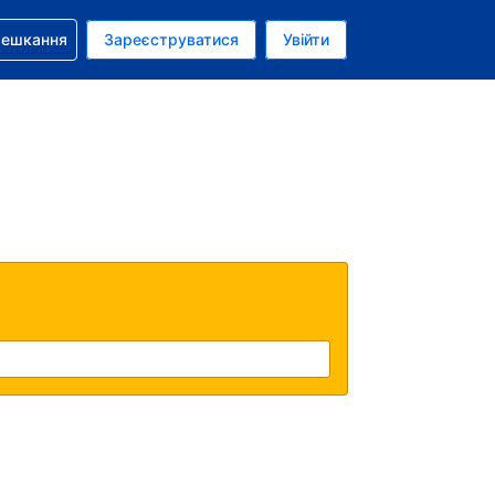
бронюванням
мешкання
Зареєструватися
Увійти
аїнська гривня
: Українською