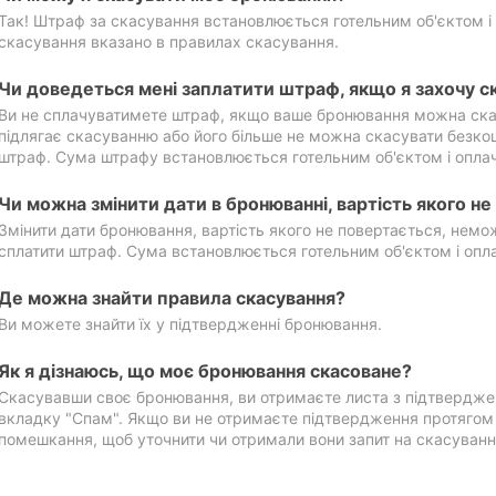
Так! Штраф за скасування встановлюється готельним об'єктом і 
скасування вказано в правилах скасування.
Чи доведеться мені заплатити штраф, якщо я захочу с
Ви не сплачуватимете штраф, якщо ваше бронювання можна ска
підлягає скасуванню або його більше не можна скасувати безко
штраф. Сума штрафу встановлюється готельним об'єктом і оплач
Чи можна змінити дати в бронюванні, вартість якого н
Змінити дати бронювання, вартість якого не повертається, нем
сплатити штраф. Сума встановлюється готельним об'єктом і опл
Де можна знайти правила скасування?
Ви можете знайти їх у підтвердженні бронювання.
Як я дізнаюсь, що моє бронювання скасоване?
Скасувавши своє бронювання, ви отримаєте листа з підтвердже
вкладку "Спам". Якщо ви не отримаєте підтвердження протягом 2
помешкання, щоб уточнити чи отримали вони запит на скасуванн