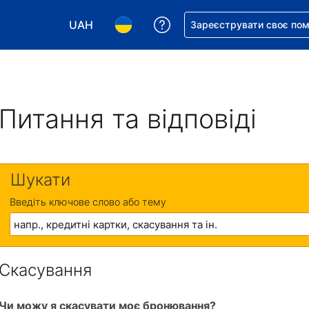
UAH
Отримайте допомогу з 
Зареєструвати своє по
Виберіть валюту. Ваша поточна валюта: Укр
Виберіть мову. Ваша поточна мова
Питання та відповіді
Шукати
Введіть ключове слово або тему
Скасування
Чи можу я скасувати моє бронювання?