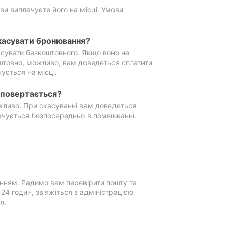
ви виплачуєте його на місці. Умови
касувати бронювання?
сувати безкоштовного. Якщо воно не
штовно, можливо, вам доведеться сплатити
ується на місці.
е повертається?
ожливо. При скасуванні вам доведеться
ачується безпосередньо в помешканні.
нням. Радимо вам перевірити пошту та
4 годин, зв'яжіться з адміністрацією
я.