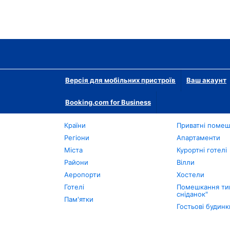
Версія для мобільних пристроїв
Ваш акаунт
Booking.com for Business
Країни
Приватні поме
Регіони
Апартаменти
Міста
Курортні готелі
Райони
Вілли
Аеропорти
Хостели
Готелі
Помешкання тип
сніданок"
Пам'ятки
Гостьові будинк