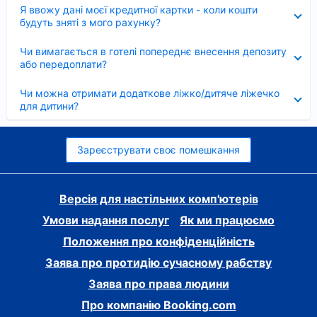
Згорнуто
Я ввожу дані моєї кредитної картки - коли кошти
будуть зняті з мого рахунку?
Згорнуто
Чи вимагається в готелі попереднє внесення депозиту
або передоплати?
Згорнуто
Чи можна отримати додаткове ліжко/дитяче ліжечко
для дитини?
Зареєструвати своє помешкання
Версія для настільних комп'ютерів
Умови надання послуг
Як ми працюємо
Положення про конфіденційність
Заява про протидію сучасному рабству
Заява про права людини
Про компанію Booking.com