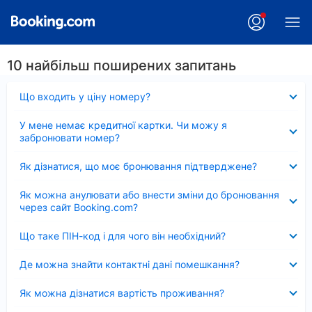
10 найбільш поширених запитань
Згорнуто
Що входить у ціну номеру?
Згорнуто
У мене немає кредитної картки. Чи можу я
забронювати номер?
Згорнуто
Як дізнатися, що моє бронювання підтверджене?
Згорнуто
Як можна анулювати або внести зміни до бронювання
через сайт Booking.com?
Згорнуто
Що таке ПІН-код і для чого він необхідний?
Згорнуто
Де можна знайти контактні дані помешкання?
Згорнуто
Як можна дізнатися вартість проживання?