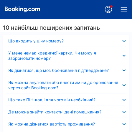
10 найбільш поширених запитань
Згорнуто
Що входить у ціну номеру?
Згорнуто
У мене немає кредитної картки. Чи можу я
забронювати номер?
Згорнуто
Як дізнатися, що моє бронювання підтверджене?
Згорнуто
Як можна анулювати або внести зміни до бронювання
через сайт Booking.com?
Згорнуто
Що таке ПІН-код і для чого він необхідний?
Згорнуто
Де можна знайти контактні дані помешкання?
Згорнуто
Як можна дізнатися вартість проживання?