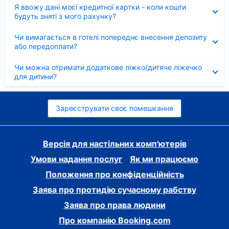
Згорнуто
Я ввожу дані моєї кредитної картки - коли кошти
будуть зняті з мого рахунку?
Згорнуто
Чи вимагається в готелі попереднє внесення депозиту
або передоплати?
Згорнуто
Чи можна отримати додаткове ліжко/дитяче ліжечко
для дитини?
Зареєструвати своє помешкання
Версія для настільних комп'ютерів
Умови надання послуг
Як ми працюємо
Положення про конфіденційність
Заява про протидію сучасному рабству
Заява про права людини
Про компанію Booking.com