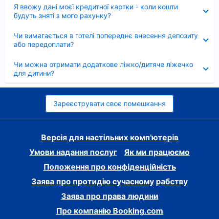
Згорнуто
Я ввожу дані моєї кредитної картки - коли кошти
будуть зняті з мого рахунку?
Згорнуто
Чи вимагається в готелі попереднє внесення депозиту
або передоплати?
Згорнуто
Чи можна отримати додаткове ліжко/дитяче ліжечко
для дитини?
Зареєструвати своє помешкання
Версія для настільних комп'ютерів
Умови надання послуг
Як ми працюємо
Положення про конфіденційність
Заява про протидію сучасному рабству
Заява про права людини
Про компанію Booking.com