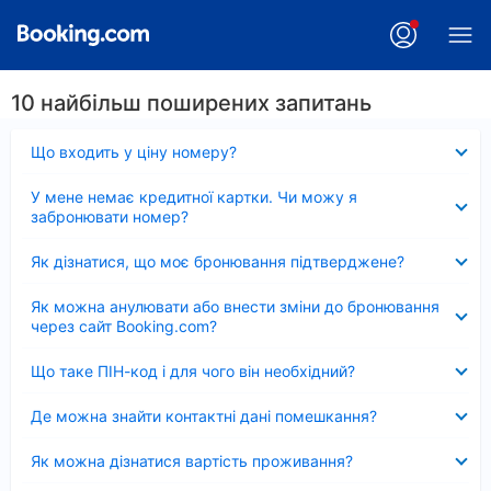
10 найбільш поширених запитань
Згорнуто
Що входить у ціну номеру?
Згорнуто
У мене немає кредитної картки. Чи можу я
забронювати номер?
Згорнуто
Як дізнатися, що моє бронювання підтверджене?
Згорнуто
Як можна анулювати або внести зміни до бронювання
через сайт Booking.com?
Згорнуто
Що таке ПІН-код і для чого він необхідний?
Згорнуто
Де можна знайти контактні дані помешкання?
Згорнуто
Як можна дізнатися вартість проживання?