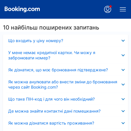
10 найбільш поширених запитань
Згорнуто
Що входить у ціну номеру?
Згорнуто
У мене немає кредитної картки. Чи можу я
забронювати номер?
Згорнуто
Як дізнатися, що моє бронювання підтверджене?
Згорнуто
Як можна анулювати або внести зміни до бронювання
через сайт Booking.com?
Згорнуто
Що таке ПІН-код і для чого він необхідний?
Згорнуто
Де можна знайти контактні дані помешкання?
Згорнуто
Як можна дізнатися вартість проживання?