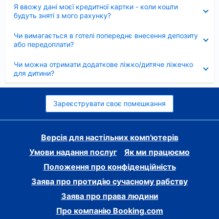
Згорнуто
Я ввожу дані моєї кредитної картки - коли кошти
будуть зняті з мого рахунку?
Згорнуто
Чи вимагається в готелі попереднє внесення депозиту
або передоплати?
Згорнуто
Чи можна отримати додаткове ліжко/дитяче ліжечко
для дитини?
Зареєструвати своє помешкання
Версія для настільних комп'ютерів
Умови надання послуг
Як ми працюємо
Положення про конфіденційність
Заява про протидію сучасному рабству
Заява про права людини
Про компанію Booking.com