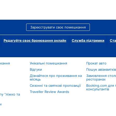
Зареєструвати своє помешкання
Редагуйте своє бронювання онлайн
Служба підтримки
Ста
шкання
Унікальні помешкання
Прокат авто
Відгуки
Пошук авіаквиткі
Дізнайтеся про проживання на
Замовлення столи
місяць
ресторанах
Сезонні та святкові пропозиції
Booking.com для 
консультантів
Traveller Review Awards
у "ліжко та
и