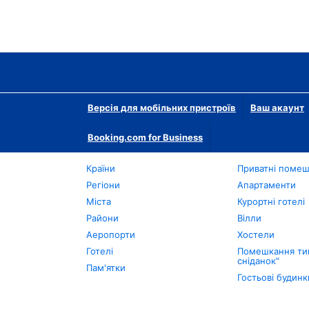
Версія для мобільних пристроїв
Ваш акаунт
Booking.com for Business
Країни
Приватні поме
Регіони
Апартаменти
Міста
Курортні готелі
Райони
Вілли
Аеропорти
Хостели
Готелі
Помешкання тип
сніданок"
Пам'ятки
Гостьові будинк