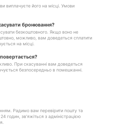
ви виплачуєте його на місці. Умови
касувати бронювання?
сувати безкоштовного. Якщо воно не
штовно, можливо, вам доведеться сплатити
ується на місці.
е повертається?
ожливо. При скасуванні вам доведеться
ачується безпосередньо в помешканні.
нням. Радимо вам перевірити пошту та
4 годин, зв'яжіться з адміністрацією
я.