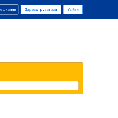
бронюванням
мешкання
Зареєструватися
Увійти
олар США
: Українською