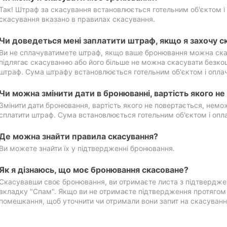
Так! Штраф за скасування встановлюється готельним об'єктом і 
скасування вказано в правилах скасування.
Чи доведеться мені заплатити штраф, якщо я захочу с
Ви не сплачуватимете штраф, якщо ваше бронювання можна ска
підлягає скасуванню або його більше не можна скасувати безко
штраф. Сума штрафу встановлюється готельним об'єктом і оплач
Чи можна змінити дати в бронюванні, вартість якого н
Змінити дати бронювання, вартість якого не повертається, нем
сплатити штраф. Сума встановлюється готельним об'єктом і опл
Де можна знайти правила скасування?
Ви можете знайти їх у підтвердженні бронювання.
Як я дізнаюсь, що моє бронювання скасоване?
Скасувавши своє бронювання, ви отримаєте листа з підтвердже
вкладку "Спам". Якщо ви не отримаєте підтвердження протягом 2
помешкання, щоб уточнити чи отримали вони запит на скасуванн