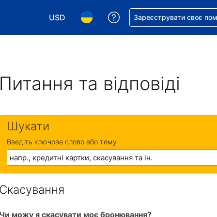
USD
Отримайте допомогу з 
Зареєструвати своє по
Виберіть валюту. Ваша поточна валюта: Д
Виберіть мову. Ваша поточна мова
Питання та відповіді
Шукати
Введіть ключове слово або тему
Скасування
Чи можу я скасувати моє бронювання?