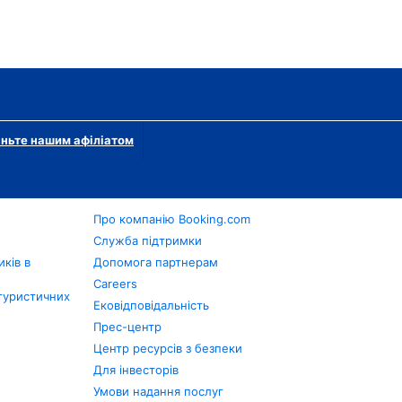
ньте нашим афіліатом
Про компанію Booking.com
в
Служба підтримки
ків в
Допомога партнерам
Careers
туристичних
Ековідповідальність
Прес-центр
Центр ресурсів з безпеки
Для інвесторів
Умови надання послуг