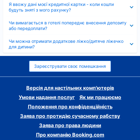
Згорнуто
Я ввожу дані моєї кредитної картки - коли кошти
будуть зняті з мого рахунку?
Згорнуто
Чи вимагається в готелі попереднє внесення депозиту
або передоплати?
Згорнуто
Чи можна отримати додаткове ліжко/дитяче ліжечко
для дитини?
Зареєструвати своє помешкання
Версія для настільних комп'ютерів
Умови надання послуг
Як ми працюємо
Положення про конфіденційність
Заява про протидію сучасному рабству
Заява про права людини
Про компанію Booking.com