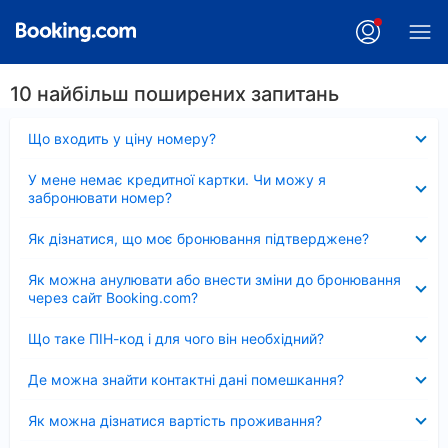
10 найбільш поширених запитань
Згорнуто
Що входить у ціну номеру?
Згорнуто
У мене немає кредитної картки. Чи можу я
забронювати номер?
Згорнуто
Як дізнатися, що моє бронювання підтверджене?
Згорнуто
Як можна анулювати або внести зміни до бронювання
через сайт Booking.com?
Згорнуто
Що таке ПІН-код і для чого він необхідний?
Згорнуто
Де можна знайти контактні дані помешкання?
Згорнуто
Як можна дізнатися вартість проживання?