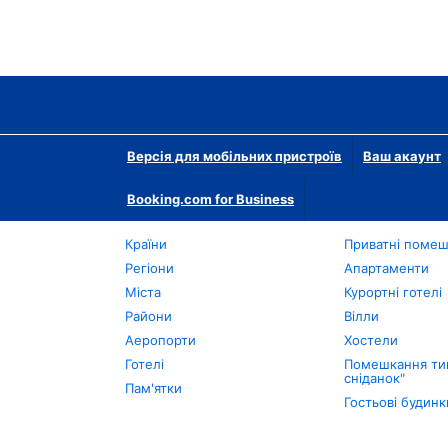
Версія для мобільних пристроїв
Ваш акаунт
Booking.com for Business
Країни
Приватні поме
Регіони
Апартаменти
Міста
Курортні готелі
Райони
Вілли
Аеропорти
Хостели
Готелі
Помешкання тип
сніданок"
Пам'ятки
Гостьові будинк