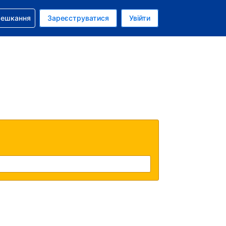
бронюванням
мешкання
Зареєструватися
Увійти
олар США
: Українською