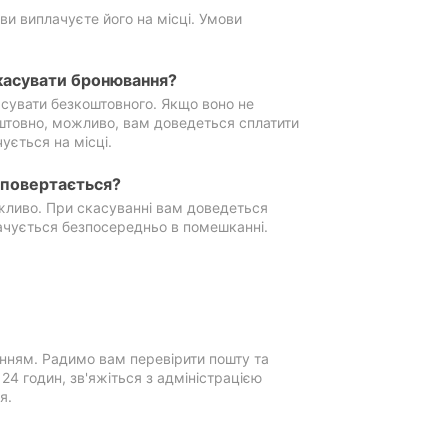
ви виплачуєте його на місці. Умови
касувати бронювання?
сувати безкоштовного. Якщо воно не
штовно, можливо, вам доведеться сплатити
ується на місці.
е повертається?
ожливо. При скасуванні вам доведеться
ачується безпосередньо в помешканні.
нням. Радимо вам перевірити пошту та
4 годин, зв'яжіться з адміністрацією
я.