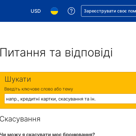
USD
Отримайте допомогу з 
Зареєструвати своє по
Виберіть валюту. Ваша поточна валюта: Д
Виберіть мову. Ваша поточна мова
Питання та відповіді
Шукати
Введіть ключове слово або тему
Скасування
Чи можу я скасувати моє бронювання?