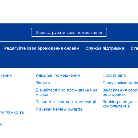
Зареєструвати своє помешкання
Редагуйте своє бронювання онлайн
Служба підтримки
Ста
шкання
Унікальні помешкання
Прокат авто
Відгуки
Пошук авіаквиткі
Дізнайтеся про проживання на
Замовлення столи
місяць
ресторанах
Сезонні та святкові пропозиції
Booking.com для 
консультантів
Traveller Review Awards
у "ліжко та
и