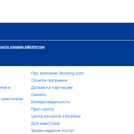
ньте нашим афіліатом
Про компанію Booking.com
в
Служба підтримки
ків в
Допомога партнерам
Careers
туристичних
Ековідповідальність
Прес-центр
Центр ресурсів з безпеки
Для інвесторів
Умови надання послуг