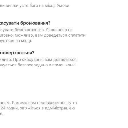
ви виплачуєте його на місці. Умови
касувати бронювання?
сувати безкоштовного. Якщо воно не
штовно, можливо, вам доведеться сплатити
ується на місці.
е повертається?
ожливо. При скасуванні вам доведеться
ачується безпосередньо в помешканні.
нням. Радимо вам перевірити пошту та
4 годин, зв'яжіться з адміністрацією
я.