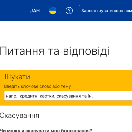
UAH
Отримайте допомогу з 
Зареєструвати своє по
Виберіть валюту. Ваша поточна валюта: Укр
Виберіть мову. Ваша поточна мова
Питання та відповіді
Шукати
Введіть ключове слово або тему
Скасування
Чи можу я скасувати моє бронювання?