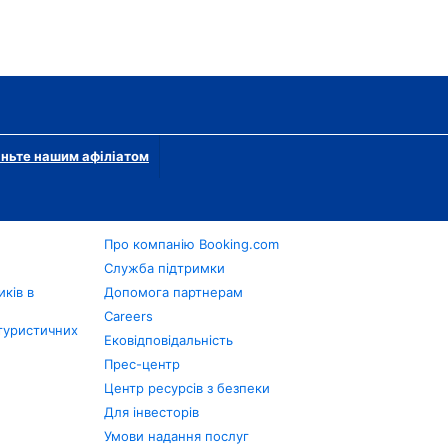
ньте нашим афіліатом
Про компанію Booking.com
в
Служба підтримки
ків в
Допомога партнерам
Careers
туристичних
Ековідповідальність
Прес-центр
Центр ресурсів з безпеки
Для інвесторів
Умови надання послуг