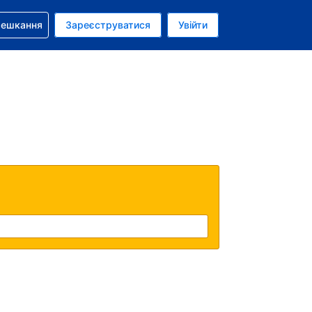
бронюванням
мешкання
Зареєструватися
Увійти
аїнська гривня
: Українською