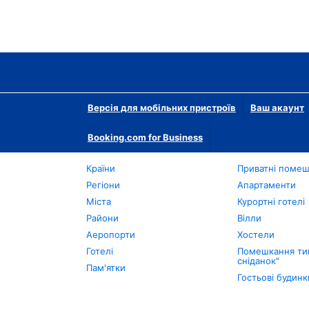
Версія для мобільних пристроїв
Ваш акаунт
Booking.com for Business
Країни
Приватні поме
Регіони
Апартаменти
Міста
Курортні готелі
Райони
Вілли
Аеропорти
Хостели
Готелі
Помешкання тип
сніданок"
Пам'ятки
Гостьові будинк