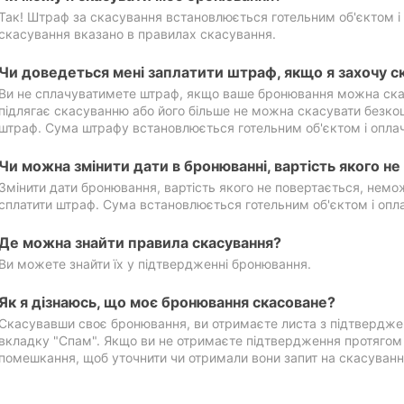
Так! Штраф за скасування встановлюється готельним об'єктом і 
скасування вказано в правилах скасування.
Чи доведеться мені заплатити штраф, якщо я захочу с
Ви не сплачуватимете штраф, якщо ваше бронювання можна ска
підлягає скасуванню або його більше не можна скасувати безко
штраф. Сума штрафу встановлюється готельним об'єктом і оплач
Чи можна змінити дати в бронюванні, вартість якого н
Змінити дати бронювання, вартість якого не повертається, нем
сплатити штраф. Сума встановлюється готельним об'єктом і опл
Де можна знайти правила скасування?
Ви можете знайти їх у підтвердженні бронювання.
Як я дізнаюсь, що моє бронювання скасоване?
Скасувавши своє бронювання, ви отримаєте листа з підтвердже
вкладку "Спам". Якщо ви не отримаєте підтвердження протягом 2
помешкання, щоб уточнити чи отримали вони запит на скасуванн