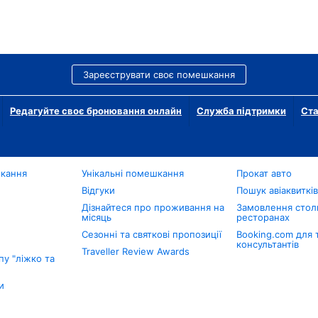
Зареєструвати своє помешкання
Редагуйте своє бронювання онлайн
Служба підтримки
Ста
шкання
Унікальні помешкання
Прокат авто
Відгуки
Пошук авіаквиткі
Дізнайтеся про проживання на
Замовлення столи
місяць
ресторанах
Сезонні та святкові пропозиції
Booking.com для 
консультантів
Traveller Review Awards
у "ліжко та
и