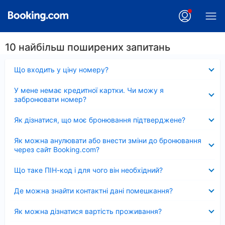
10 найбільш поширених запитань
Згорнуто
Що входить у ціну номеру?
Згорнуто
У мене немає кредитної картки. Чи можу я
забронювати номер?
Згорнуто
Як дізнатися, що моє бронювання підтверджене?
Згорнуто
Як можна анулювати або внести зміни до бронювання
через сайт Booking.com?
Згорнуто
Що таке ПІН-код і для чого він необхідний?
Згорнуто
Де можна знайти контактні дані помешкання?
Згорнуто
Як можна дізнатися вартість проживання?