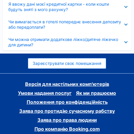
Згорнуто
Я ввожу дані моєї кредитної картки - коли кошти
будуть зняті з мого рахунку?
Згорнуто
Чи вимагається в готелі попереднє внесення депозиту
або передоплати?
Згорнуто
Чи можна отримати додаткове ліжко/дитяче ліжечко
для дитини?
Зареєструвати своє помешкання
Версія для настільних комп'ютерів
Умови надання послуг
Як ми працюємо
Положення про конфіденційність
Заява про протидію сучасному рабству
Заява про права людини
Про компанію Booking.com