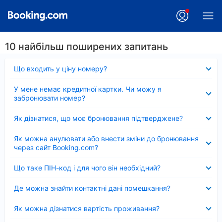
10 найбільш поширених запитань
Згорнуто
Що входить у ціну номеру?
Згорнуто
У мене немає кредитної картки. Чи можу я
забронювати номер?
Згорнуто
Як дізнатися, що моє бронювання підтверджене?
Згорнуто
Як можна анулювати або внести зміни до бронювання
через сайт Booking.com?
Згорнуто
Що таке ПІН-код і для чого він необхідний?
Згорнуто
Де можна знайти контактні дані помешкання?
Згорнуто
Як можна дізнатися вартість проживання?