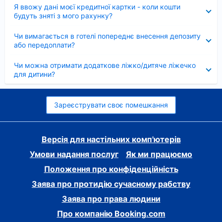
Згорнуто
Я ввожу дані моєї кредитної картки - коли кошти
будуть зняті з мого рахунку?
Згорнуто
Чи вимагається в готелі попереднє внесення депозиту
або передоплати?
Згорнуто
Чи можна отримати додаткове ліжко/дитяче ліжечко
для дитини?
Зареєструвати своє помешкання
Версія для настільних комп'ютерів
Умови надання послуг
Як ми працюємо
Положення про конфіденційність
Заява про протидію сучасному рабству
Заява про права людини
Про компанію Booking.com