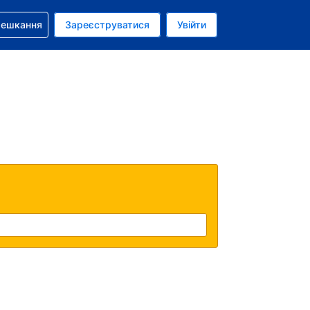
бронюванням
мешкання
Зареєструватися
Увійти
олар США
: Українською