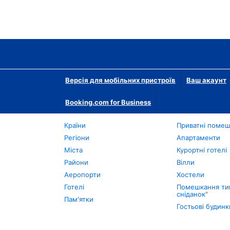
Версія для мобільних пристроїв
Ваш акаунт
Booking.com for Business
Країни
Приватні поме
Регіони
Апартаменти
Міста
Курортні готелі
Райони
Вілли
Аеропорти
Хостели
Готелі
Помешкання тип
сніданок"
Пам'ятки
Гостьові будинк