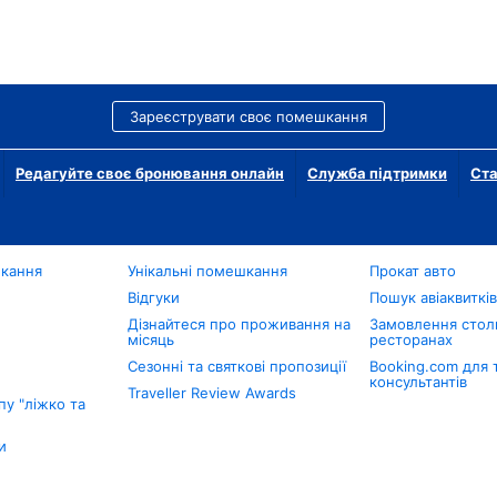
Зареєструвати своє помешкання
Редагуйте своє бронювання онлайн
Служба підтримки
Ста
шкання
Унікальні помешкання
Прокат авто
Відгуки
Пошук авіаквиткі
Дізнайтеся про проживання на
Замовлення столи
місяць
ресторанах
Сезонні та святкові пропозиції
Booking.com для 
консультантів
Traveller Review Awards
у "ліжко та
и