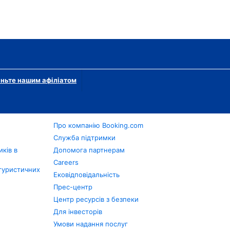
ньте нашим афіліатом
Про компанію Booking.com
в
Служба підтримки
ків в
Допомога партнерам
Careers
туристичних
Ековідповідальність
Прес-центр
Центр ресурсів з безпеки
Для інвесторів
Умови надання послуг