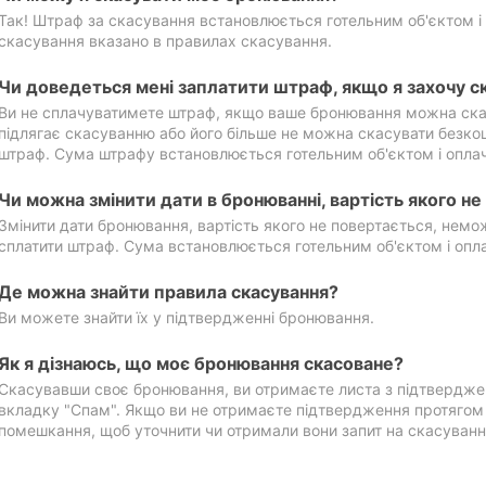
Так! Штраф за скасування встановлюється готельним об'єктом і 
скасування вказано в правилах скасування.
Чи доведеться мені заплатити штраф, якщо я захочу с
Ви не сплачуватимете штраф, якщо ваше бронювання можна ска
підлягає скасуванню або його більше не можна скасувати безко
штраф. Сума штрафу встановлюється готельним об'єктом і оплач
Чи можна змінити дати в бронюванні, вартість якого н
Змінити дати бронювання, вартість якого не повертається, нем
сплатити штраф. Сума встановлюється готельним об'єктом і опл
Де можна знайти правила скасування?
Ви можете знайти їх у підтвердженні бронювання.
Як я дізнаюсь, що моє бронювання скасоване?
Скасувавши своє бронювання, ви отримаєте листа з підтвердже
вкладку "Спам". Якщо ви не отримаєте підтвердження протягом 2
помешкання, щоб уточнити чи отримали вони запит на скасуванн