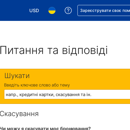
USD
Отримайте допомогу з 
Зареєструвати своє по
Виберіть валюту. Ваша поточна валюта: Д
Виберіть мову. Ваша поточна мова
Питання та відповіді
Шукати
Введіть ключове слово або тему
Скасування
Чи можу я скасувати моє бронювання?