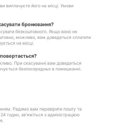
ви виплачуєте його на місці. Умови
касувати бронювання?
сувати безкоштовного. Якщо воно не
штовно, можливо, вам доведеться сплатити
ується на місці.
е повертається?
ожливо. При скасуванні вам доведеться
ачується безпосередньо в помешканні.
нням. Радимо вам перевірити пошту та
4 годин, зв'яжіться з адміністрацією
я.