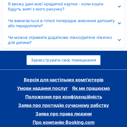
Згорнуто
Я ввожу дані моєї кредитної картки - коли кошти
будуть зняті з мого рахунку?
Згорнуто
Чи вимагається в готелі попереднє внесення депозиту
або передоплати?
Згорнуто
Чи можна отримати додаткове ліжко/дитяче ліжечко
для дитини?
Зареєструвати своє помешкання
Версія для настільних комп'ютерів
Умови надання послуг
Як ми працюємо
Положення про конфіденційність
Заява про протидію сучасному рабству
Заява про права людини
Про компанію Booking.com