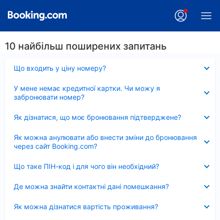
10 найбільш поширених запитань
Згорнуто
Що входить у ціну номеру?
Згорнуто
У мене немає кредитної картки. Чи можу я
забронювати номер?
Згорнуто
Як дізнатися, що моє бронювання підтверджене?
Згорнуто
Як можна анулювати або внести зміни до бронювання
через сайт Booking.com?
Згорнуто
Що таке ПІН-код і для чого він необхідний?
Згорнуто
Де можна знайти контактні дані помешкання?
Згорнуто
Як можна дізнатися вартість проживання?