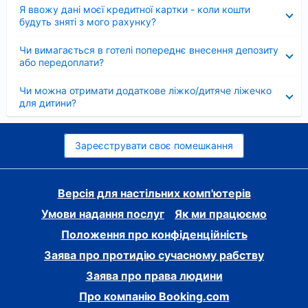
Згорнуто
Я ввожу дані моєї кредитної картки - коли кошти
будуть зняті з мого рахунку?
Згорнуто
Чи вимагається в готелі попереднє внесення депозиту
або передоплати?
Згорнуто
Чи можна отримати додаткове ліжко/дитяче ліжечко
для дитини?
Зареєструвати своє помешкання
Версія для настільних комп'ютерів
Умови надання послуг
Як ми працюємо
Положення про конфіденційність
Заява про протидію сучасному рабству
Заява про права людини
Про компанію Booking.com