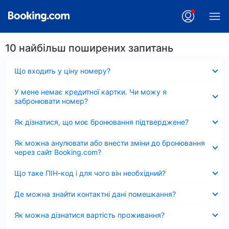
10 найбільш поширених запитань
Згорнуто
Що входить у ціну номеру?
Згорнуто
У мене немає кредитної картки. Чи можу я
забронювати номер?
Згорнуто
Як дізнатися, що моє бронювання підтверджене?
Згорнуто
Як можна анулювати або внести зміни до бронювання
через сайт Booking.com?
Згорнуто
Що таке ПІН-код і для чого він необхідний?
Згорнуто
Де можна знайти контактні дані помешкання?
Згорнуто
Як можна дізнатися вартість проживання?