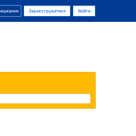
бронюванням
мешкання
Зареєструватися
Увійти
аїнська гривня
: Українською