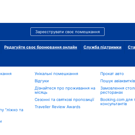
Зареєструвати своє помешкання
Редагуйте своє бронювання онлайн
Служба підтримки
Ста
шкання
Унікальні помешкання
Прокат авто
Відгуки
Пошук авіаквиткі
Дізнайтеся про проживання на
Замовлення столи
місяць
ресторанах
Сезонні та святкові пропозиції
Booking.com для 
консультантів
Traveller Review Awards
у "ліжко та
и