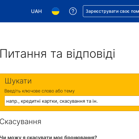
UAH
Отримайте допомогу з 
Зареєструвати своє по
Виберіть валюту. Ваша поточна валюта: Укр
Виберіть мову. Ваша поточна мова
Питання та відповіді
Шукати
Введіть ключове слово або тему
Скасування
Чи можу я скасувати моє бронювання?