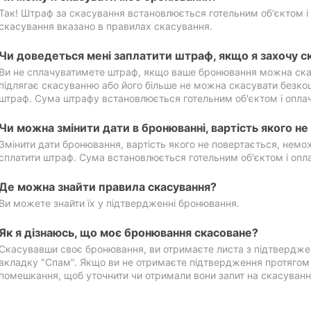
Так! Штраф за скасування встановлюється готельним об'єктом і 
скасування вказано в правилах скасування.
Чи доведеться мені заплатити штраф, якщо я захочу с
Ви не сплачуватимете штраф, якщо ваше бронювання можна ска
підлягає скасуванню або його більше не можна скасувати безко
штраф. Сума штрафу встановлюється готельним об'єктом і оплач
Чи можна змінити дати в бронюванні, вартість якого н
Змінити дати бронювання, вартість якого не повертається, нем
сплатити штраф. Сума встановлюється готельним об'єктом і опл
Де можна знайти правила скасування?
Ви можете знайти їх у підтвердженні бронювання.
Як я дізнаюсь, що моє бронювання скасоване?
Скасувавши своє бронювання, ви отримаєте листа з підтвердже
вкладку "Спам". Якщо ви не отримаєте підтвердження протягом 2
помешкання, щоб уточнити чи отримали вони запит на скасуванн