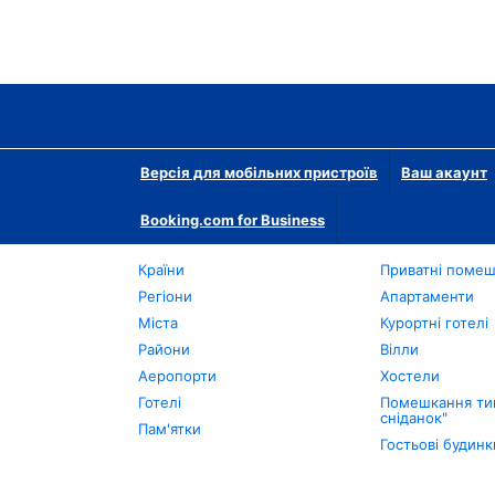
Версія для мобільних пристроїв
Ваш акаунт
Booking.com for Business
Країни
Приватні поме
Регіони
Апартаменти
Міста
Курортні готелі
Райони
Вілли
Аеропорти
Хостели
Готелі
Помешкання тип
сніданок"
Пам'ятки
Гостьові будинк