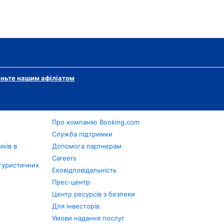
ньте нашим афіліатом
Про компанію Booking.com
в
Служба підтримки
ків в
Допомога партнерам
Careers
туристичних
Ековідповідальність
Прес-центр
Центр ресурсів з безпеки
Для інвесторів
Умови надання послуг