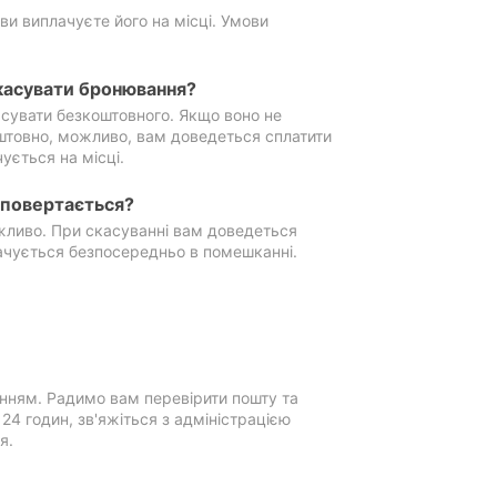
ви виплачуєте його на місці. Умови
касувати бронювання?
сувати безкоштовного. Якщо воно не
штовно, можливо, вам доведеться сплатити
ується на місці.
е повертається?
ожливо. При скасуванні вам доведеться
ачується безпосередньо в помешканні.
нням. Радимо вам перевірити пошту та
4 годин, зв'яжіться з адміністрацією
я.