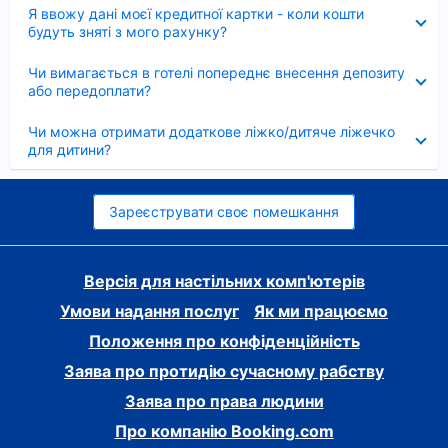
Згорнуто
Я ввожу дані моєї кредитної картки - коли кошти
будуть зняті з мого рахунку?
Згорнуто
Чи вимагається в готелі попереднє внесення депозиту
або передоплати?
Згорнуто
Чи можна отримати додаткове ліжко/дитяче ліжечко
для дитини?
Зареєструвати своє помешкання
Версія для настільних комп'ютерів
Умови надання послуг
Як ми працюємо
Положення про конфіденційність
Заява про протидію сучасному рабству
Заява про права людини
Про компанію Booking.com