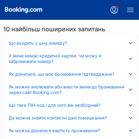
10 найбільш поширених запитань
Згорнуто
Що входить у ціну номеру?
Згорнуто
У мене немає кредитної картки. Чи можу я
забронювати номер?
Згорнуто
Як дізнатися, що моє бронювання підтверджене?
Згорнуто
Як можна анулювати або внести зміни до бронювання
через сайт Booking.com?
Згорнуто
Що таке ПІН-код і для чого він необхідний?
Згорнуто
Де можна знайти контактні дані помешкання?
Згорнуто
Як можна дізнатися вартість проживання?