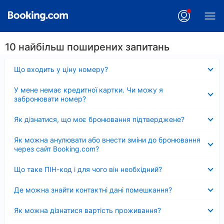
10 найбільш поширених запитань
Згорнуто
Що входить у ціну номеру?
Згорнуто
У мене немає кредитної картки. Чи можу я
забронювати номер?
Згорнуто
Як дізнатися, що моє бронювання підтверджене?
Згорнуто
Як можна анулювати або внести зміни до бронювання
через сайт Booking.com?
Згорнуто
Що таке ПІН-код і для чого він необхідний?
Згорнуто
Де можна знайти контактні дані помешкання?
Згорнуто
Як можна дізнатися вартість проживання?