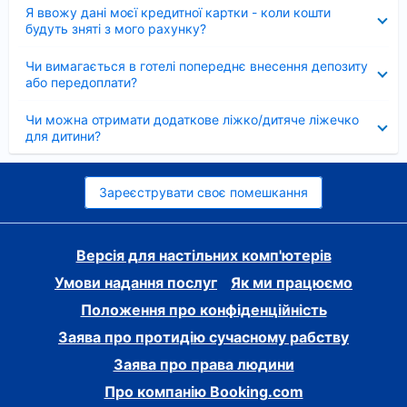
Згорнуто
Я ввожу дані моєї кредитної картки - коли кошти
будуть зняті з мого рахунку?
Згорнуто
Чи вимагається в готелі попереднє внесення депозиту
або передоплати?
Згорнуто
Чи можна отримати додаткове ліжко/дитяче ліжечко
для дитини?
Зареєструвати своє помешкання
Версія для настільних комп'ютерів
Умови надання послуг
Як ми працюємо
Положення про конфіденційність
Заява про протидію сучасному рабству
Заява про права людини
Про компанію Booking.com