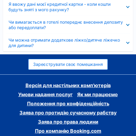
Згорнуто
Я ввожу дані моєї кредитної картки - коли кошти
будуть зняті з мого рахунку?
Згорнуто
Чи вимагається в готелі попереднє внесення депозиту
або передоплати?
Згорнуто
Чи можна отримати додаткове ліжко/дитяче ліжечко
для дитини?
Зареєструвати своє помешкання
Версія для настільних комп'ютерів
Умови надання послуг
Як ми працюємо
Положення про конфіденційність
Заява про протидію сучасному рабству
Заява про права людини
Про компанію Booking.com