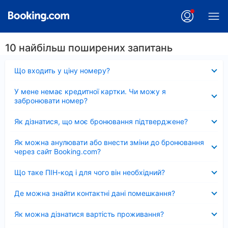
10 найбільш поширених запитань
Згорнуто
Що входить у ціну номеру?
Згорнуто
У мене немає кредитної картки. Чи можу я
забронювати номер?
Згорнуто
Як дізнатися, що моє бронювання підтверджене?
Згорнуто
Як можна анулювати або внести зміни до бронювання
через сайт Booking.com?
Згорнуто
Що таке ПІН-код і для чого він необхідний?
Згорнуто
Де можна знайти контактні дані помешкання?
Згорнуто
Як можна дізнатися вартість проживання?