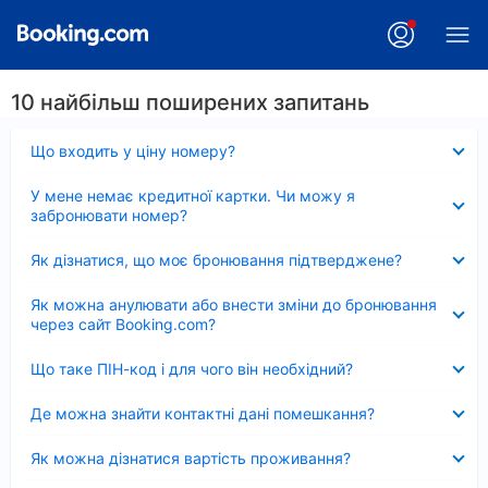
10 найбільш поширених запитань
Згорнуто
Що входить у ціну номеру?
Згорнуто
У мене немає кредитної картки. Чи можу я
забронювати номер?
Згорнуто
Як дізнатися, що моє бронювання підтверджене?
Згорнуто
Як можна анулювати або внести зміни до бронювання
через сайт Booking.com?
Згорнуто
Що таке ПІН-код і для чого він необхідний?
Згорнуто
Де можна знайти контактні дані помешкання?
Згорнуто
Як можна дізнатися вартість проживання?