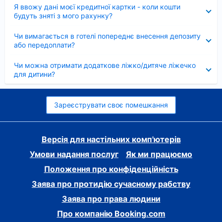
Згорнуто
Я ввожу дані моєї кредитної картки - коли кошти
будуть зняті з мого рахунку?
Згорнуто
Чи вимагається в готелі попереднє внесення депозиту
або передоплати?
Згорнуто
Чи можна отримати додаткове ліжко/дитяче ліжечко
для дитини?
Зареєструвати своє помешкання
Версія для настільних комп'ютерів
Умови надання послуг
Як ми працюємо
Положення про конфіденційність
Заява про протидію сучасному рабству
Заява про права людини
Про компанію Booking.com