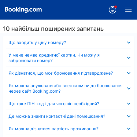
10 найбільш поширених запитань
Згорнуто
Що входить у ціну номеру?
Згорнуто
У мене немає кредитної картки. Чи можу я
забронювати номер?
Згорнуто
Як дізнатися, що моє бронювання підтверджене?
Згорнуто
Як можна анулювати або внести зміни до бронювання
через сайт Booking.com?
Згорнуто
Що таке ПІН-код і для чого він необхідний?
Згорнуто
Де можна знайти контактні дані помешкання?
Згорнуто
Як можна дізнатися вартість проживання?