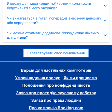
Згорнуто
Я ввожу дані моєї кредитної картки - коли кошти
будуть зняті з мого рахунку?
Згорнуто
Чи вимагається в готелі попереднє внесення депозиту
або передоплати?
Згорнуто
Чи можна отримати додаткове ліжко/дитяче ліжечко
для дитини?
Зареєструвати своє помешкання
Версія для настільних комп'ютерів
Умови надання послуг
Як ми працюємо
Положення про конфіденційність
Заява про протидію сучасному рабству
Заява про права людини
Про компанію Booking.com