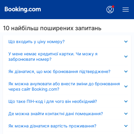
10 найбільш поширених запитань
Згорнуто
Що входить у ціну номеру?
Згорнуто
У мене немає кредитної картки. Чи можу я
забронювати номер?
Згорнуто
Як дізнатися, що моє бронювання підтверджене?
Згорнуто
Як можна анулювати або внести зміни до бронювання
через сайт Booking.com?
Згорнуто
Що таке ПІН-код і для чого він необхідний?
Згорнуто
Де можна знайти контактні дані помешкання?
Згорнуто
Як можна дізнатися вартість проживання?