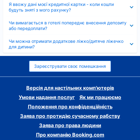
Згорнуто
Я ввожу дані моєї кредитної картки - коли кошти
будуть зняті з мого рахунку?
Згорнуто
Чи вимагається в готелі попереднє внесення депозиту
або передоплати?
Згорнуто
Чи можна отримати додаткове ліжко/дитяче ліжечко
для дитини?
Зареєструвати своє помешкання
Версія для настільних комп'ютерів
Умови надання послуг
Як ми працюємо
Положення про конфіденційність
Заява про протидію сучасному рабству
Заява про права людини
Про компанію Booking.com