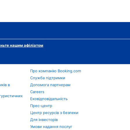
ньте нашим афіліатом
Про компанію Booking.com
в
Служба підтримки
ків в
Допомога партнерам
Careers
туристичних
Ековідповідальність
Прес-центр
Центр ресурсів з безпеки
Для інвесторів
Умови надання послуг