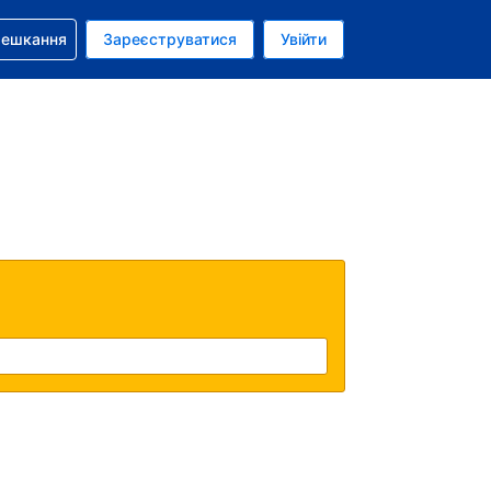
бронюванням
мешкання
Зареєструватися
Увійти
аїнська гривня
: Українською