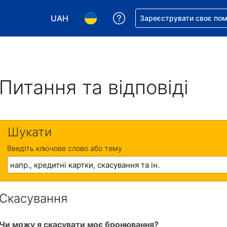
UAH
Отримайте допомогу з 
Зареєструвати своє по
Виберіть валюту. Ваша поточна валюта: Укр
Виберіть мову. Ваша поточна мова
Питання та відповіді
Шукати
Введіть ключове слово або тему
Скасування
Чи можу я скасувати моє бронювання?