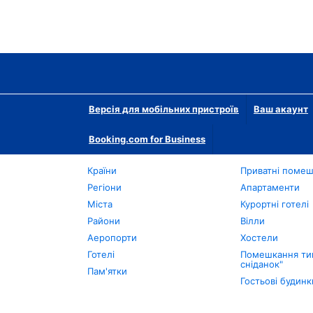
Версія для мобільних пристроїв
Ваш акаунт
Booking.com for Business
Країни
Приватні поме
Регіони
Апартаменти
Міста
Курортні готелі
Райони
Вілли
Аеропорти
Хостели
Готелі
Помешкання тип
сніданок"
Пам'ятки
Гостьові будинк