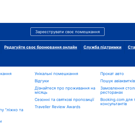
Зареєструвати своє помешкання
Редагуйте своє бронювання онлайн
Служба підтримки
Ста
шкання
Унікальні помешкання
Прокат авто
Відгуки
Пошук авіаквиткі
Дізнайтеся про проживання на
Замовлення столи
місяць
ресторанах
Сезонні та святкові пропозиції
Booking.com для 
консультантів
Traveller Review Awards
у "ліжко та
и