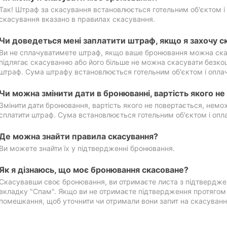
Так! Штраф за скасування встановлюється готельним об'єктом і 
скасування вказано в правилах скасування.
Чи доведеться мені заплатити штраф, якщо я захочу с
Ви не сплачуватимете штраф, якщо ваше бронювання можна ска
підлягає скасуванню або його більше не можна скасувати безко
штраф. Сума штрафу встановлюється готельним об'єктом і оплач
Чи можна змінити дати в бронюванні, вартість якого н
Змінити дати бронювання, вартість якого не повертається, нем
сплатити штраф. Сума встановлюється готельним об'єктом і опл
Де можна знайти правила скасування?
Ви можете знайти їх у підтвердженні бронювання.
Як я дізнаюсь, що моє бронювання скасоване?
Скасувавши своє бронювання, ви отримаєте листа з підтвердже
вкладку "Спам". Якщо ви не отримаєте підтвердження протягом 2
помешкання, щоб уточнити чи отримали вони запит на скасуванн