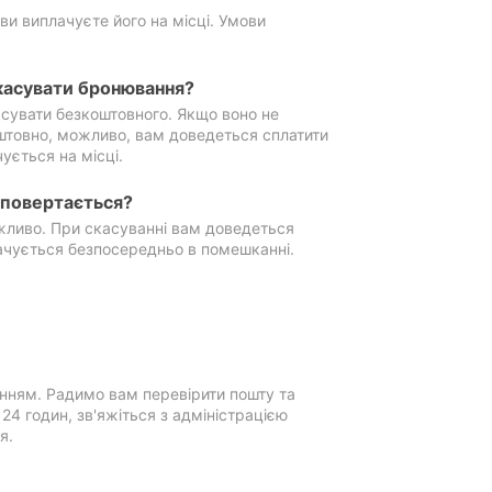
ви виплачуєте його на місці. Умови
касувати бронювання?
сувати безкоштовного. Якщо воно не
штовно, можливо, вам доведеться сплатити
ується на місці.
е повертається?
ожливо. При скасуванні вам доведеться
ачується безпосередньо в помешканні.
нням. Радимо вам перевірити пошту та
4 годин, зв'яжіться з адміністрацією
я.