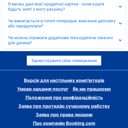
Згорнуто
Я ввожу дані моєї кредитної картки - коли кошти
будуть зняті з мого рахунку?
Згорнуто
Чи вимагається в готелі попереднє внесення депозиту
або передоплати?
Згорнуто
Чи можна отримати додаткове ліжко/дитяче ліжечко
для дитини?
Зареєструвати своє помешкання
Версія для настільних комп'ютерів
Умови надання послуг
Як ми працюємо
Положення про конфіденційність
Заява про протидію сучасному рабству
Заява про права людини
Про компанію Booking.com