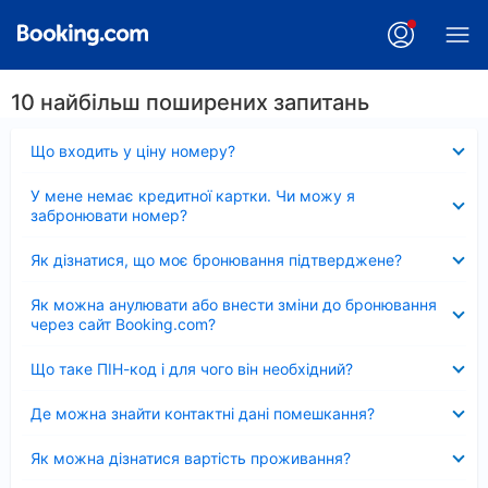
10 найбільш поширених запитань
Згорнуто
Що входить у ціну номеру?
Згорнуто
У мене немає кредитної картки. Чи можу я
забронювати номер?
Згорнуто
Як дізнатися, що моє бронювання підтверджене?
Згорнуто
Як можна анулювати або внести зміни до бронювання
через сайт Booking.com?
Згорнуто
Що таке ПІН-код і для чого він необхідний?
Згорнуто
Де можна знайти контактні дані помешкання?
Згорнуто
Як можна дізнатися вартість проживання?