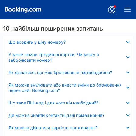
10 найбільш поширених запитань
Згорнуто
Що входить у ціну номеру?
Згорнуто
У мене немає кредитної картки. Чи можу я
забронювати номер?
Згорнуто
Як дізнатися, що моє бронювання підтверджене?
Згорнуто
Як можна анулювати або внести зміни до бронювання
через сайт Booking.com?
Згорнуто
Що таке ПІН-код і для чого він необхідний?
Згорнуто
Де можна знайти контактні дані помешкання?
Згорнуто
Як можна дізнатися вартість проживання?