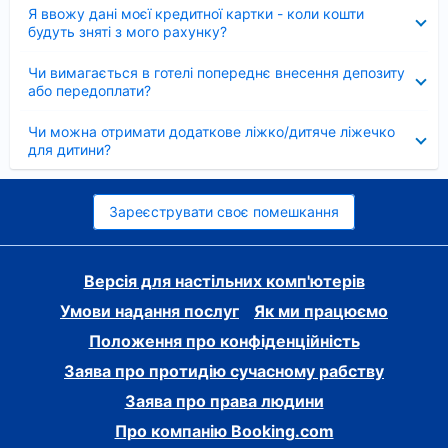
Згорнуто
Я ввожу дані моєї кредитної картки - коли кошти
будуть зняті з мого рахунку?
Згорнуто
Чи вимагається в готелі попереднє внесення депозиту
або передоплати?
Згорнуто
Чи можна отримати додаткове ліжко/дитяче ліжечко
для дитини?
Зареєструвати своє помешкання
Версія для настільних комп'ютерів
Умови надання послуг
Як ми працюємо
Положення про конфіденційність
Заява про протидію сучасному рабству
Заява про права людини
Про компанію Booking.com