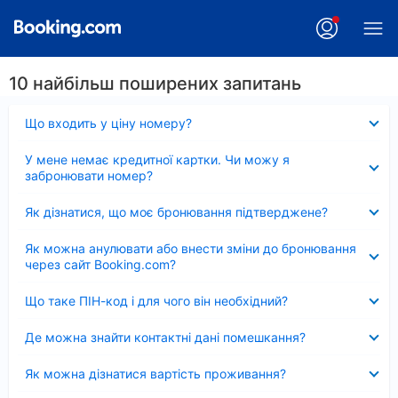
10 найбільш поширених запитань
Згорнуто
Що входить у ціну номеру?
Згорнуто
У мене немає кредитної картки. Чи можу я
забронювати номер?
Згорнуто
Як дізнатися, що моє бронювання підтверджене?
Згорнуто
Як можна анулювати або внести зміни до бронювання
через сайт Booking.com?
Згорнуто
Що таке ПІН-код і для чого він необхідний?
Згорнуто
Де можна знайти контактні дані помешкання?
Згорнуто
Як можна дізнатися вартість проживання?