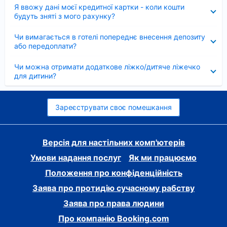
Згорнуто
Я ввожу дані моєї кредитної картки - коли кошти
будуть зняті з мого рахунку?
Згорнуто
Чи вимагається в готелі попереднє внесення депозиту
або передоплати?
Згорнуто
Чи можна отримати додаткове ліжко/дитяче ліжечко
для дитини?
Зареєструвати своє помешкання
Версія для настільних комп'ютерів
Умови надання послуг
Як ми працюємо
Положення про конфіденційність
Заява про протидію сучасному рабству
Заява про права людини
Про компанію Booking.com