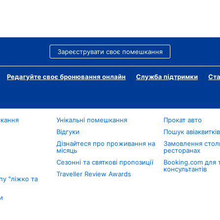
Зареєструвати своє помешкання
Редагуйте своє бронювання онлайн
Служба підтримки
Ста
шкання
Унікальні помешкання
Прокат авто
Відгуки
Пошук авіаквиткі
Дізнайтеся про проживання на
Замовлення столи
місяць
ресторанах
Сезонні та святкові пропозиції
Booking.com для 
консультантів
Traveller Review Awards
у "ліжко та
и