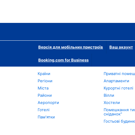
Версія для мобільних пристроїв
Ваш акаунт
Booking.com for Business
Країни
Приватні поме
Регіони
Апартаменти
Міста
Курортні готелі
Райони
Вілли
Аеропорти
Хостели
Готелі
Помешкання тип
сніданок"
Пам'ятки
Гостьові будинк