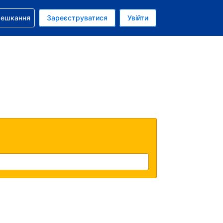
бронюванням
мешкання
Зареєструватися
Увійти
аїнська гривня
: Українською