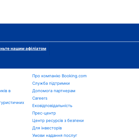
ньте нашим афіліатом
Про компанію Booking.com
в
Служба підтримки
ків в
Допомога партнерам
Careers
туристичних
Ековідповідальність
Прес-центр
Центр ресурсів з безпеки
Для інвесторів
Умови надання послуг