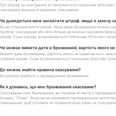
Так! Штраф за скасування встановлюється готельним об'єктом і 
скасування вказано в правилах скасування.
Чи доведеться мені заплатити штраф, якщо я захочу с
Ви не сплачуватимете штраф, якщо ваше бронювання можна ска
підлягає скасуванню або його більше не можна скасувати безко
штраф. Сума штрафу встановлюється готельним об'єктом і оплач
Чи можна змінити дати в бронюванні, вартість якого н
Змінити дати бронювання, вартість якого не повертається, нем
сплатити штраф. Сума встановлюється готельним об'єктом і опл
Де можна знайти правила скасування?
Ви можете знайти їх у підтвердженні бронювання.
Як я дізнаюсь, що моє бронювання скасоване?
Скасувавши своє бронювання, ви отримаєте листа з підтвердже
вкладку "Спам". Якщо ви не отримаєте підтвердження протягом 2
помешкання, щоб уточнити чи отримали вони запит на скасуванн