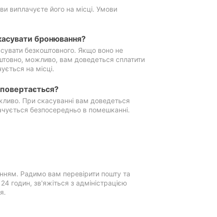
ви виплачуєте його на місці. Умови
касувати бронювання?
сувати безкоштовного. Якщо воно не
штовно, можливо, вам доведеться сплатити
ується на місці.
е повертається?
ожливо. При скасуванні вам доведеться
ачується безпосередньо в помешканні.
нням. Радимо вам перевірити пошту та
4 годин, зв'яжіться з адміністрацією
я.