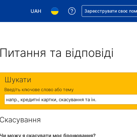
UAH
Отримайте допомогу з 
Зареєструвати своє по
Виберіть валюту. Ваша поточна валюта: Укр
Виберіть мову. Ваша поточна мова
Питання та відповіді
Шукати
Введіть ключове слово або тему
Скасування
Чи можу я скасувати моє бронювання?