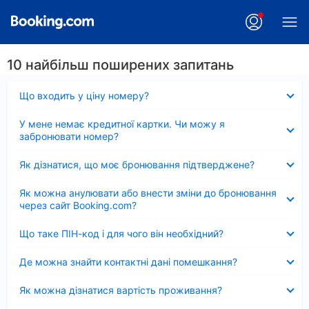
10 найбільш поширених запитань
Згорнуто
Що входить у ціну номеру?
Згорнуто
У мене немає кредитної картки. Чи можу я
забронювати номер?
Згорнуто
Як дізнатися, що моє бронювання підтверджене?
Згорнуто
Як можна анулювати або внести зміни до бронювання
через сайт Booking.com?
Згорнуто
Що таке ПІН-код і для чого він необхідний?
Згорнуто
Де можна знайти контактні дані помешкання?
Згорнуто
Як можна дізнатися вартість проживання?