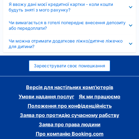
Згорнуто
Я ввожу дані моєї кредитної картки - коли кошти
будуть зняті з мого рахунку?
Згорнуто
Чи вимагається в готелі попереднє внесення депозиту
або передоплати?
Згорнуто
Чи можна отримати додаткове ліжко/дитяче ліжечко
для дитини?
Зареєструвати своє помешкання
Версія для настільних комп'ютерів
Умови надання послуг
Як ми працюємо
Положення про конфіденційність
Заява про протидію сучасному рабству
Заява про права людини
Про компанію Booking.com