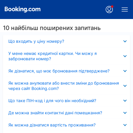
10 найбільш поширених запитань
Згорнуто
Що входить у ціну номеру?
Згорнуто
У мене немає кредитної картки. Чи можу я
забронювати номер?
Згорнуто
Як дізнатися, що моє бронювання підтверджене?
Згорнуто
Як можна анулювати або внести зміни до бронювання
через сайт Booking.com?
Згорнуто
Що таке ПІН-код і для чого він необхідний?
Згорнуто
Де можна знайти контактні дані помешкання?
Згорнуто
Як можна дізнатися вартість проживання?