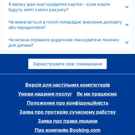
Згорнуто
Я ввожу дані моєї кредитної картки - коли кошти
будуть зняті з мого рахунку?
Згорнуто
Чи вимагається в готелі попереднє внесення депозиту
або передоплати?
Згорнуто
Чи можна отримати додаткове ліжко/дитяче ліжечко
для дитини?
Зареєструвати своє помешкання
Версія для настільних комп'ютерів
Умови надання послуг
Як ми працюємо
Положення про конфіденційність
Заява про протидію сучасному рабству
Заява про права людини
Про компанію Booking.com