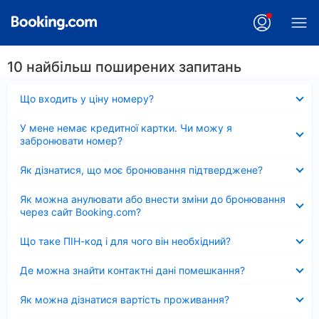
10 найбільш поширених запитань
Згорнуто
Що входить у ціну номеру?
Згорнуто
У мене немає кредитної картки. Чи можу я
забронювати номер?
Згорнуто
Як дізнатися, що моє бронювання підтверджене?
Згорнуто
Як можна анулювати або внести зміни до бронювання
через сайт Booking.com?
Згорнуто
Що таке ПІН-код і для чого він необхідний?
Згорнуто
Де можна знайти контактні дані помешкання?
Згорнуто
Як можна дізнатися вартість проживання?