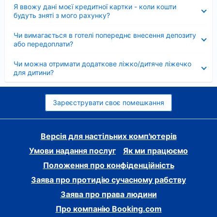
Згорнуто
Я ввожу дані моєї кредитної картки - коли кошти
будуть зняті з мого рахунку?
Згорнуто
Чи вимагається в готелі попереднє внесення депозиту
або передоплати?
Згорнуто
Чи можна отримати додаткове ліжко/дитяче ліжечко
для дитини?
Зареєструвати своє помешкання
Версія для настільних комп'ютерів
Умови надання послуг
Як ми працюємо
Положення про конфіденційність
Заява про протидію сучасному рабству
Заява про права людини
Про компанію Booking.com