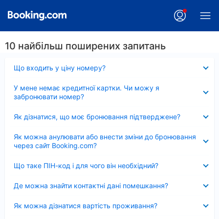
10 найбільш поширених запитань
Згорнуто
Що входить у ціну номеру?
Згорнуто
У мене немає кредитної картки. Чи можу я
забронювати номер?
Згорнуто
Як дізнатися, що моє бронювання підтверджене?
Згорнуто
Як можна анулювати або внести зміни до бронювання
через сайт Booking.com?
Згорнуто
Що таке ПІН-код і для чого він необхідний?
Згорнуто
Де можна знайти контактні дані помешкання?
Згорнуто
Як можна дізнатися вартість проживання?