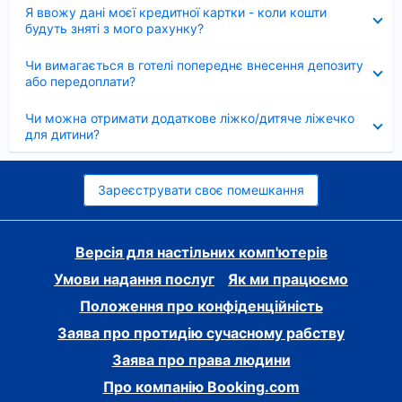
Згорнуто
Я ввожу дані моєї кредитної картки - коли кошти
будуть зняті з мого рахунку?
Згорнуто
Чи вимагається в готелі попереднє внесення депозиту
або передоплати?
Згорнуто
Чи можна отримати додаткове ліжко/дитяче ліжечко
для дитини?
Зареєструвати своє помешкання
Версія для настільних комп'ютерів
Умови надання послуг
Як ми працюємо
Положення про конфіденційність
Заява про протидію сучасному рабству
Заява про права людини
Про компанію Booking.com