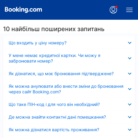
10 найбільш поширених запитань
Згорнуто
Що входить у ціну номеру?
Згорнуто
У мене немає кредитної картки. Чи можу я
забронювати номер?
Згорнуто
Як дізнатися, що моє бронювання підтверджене?
Згорнуто
Як можна анулювати або внести зміни до бронювання
через сайт Booking.com?
Згорнуто
Що таке ПІН-код і для чого він необхідний?
Згорнуто
Де можна знайти контактні дані помешкання?
Згорнуто
Як можна дізнатися вартість проживання?