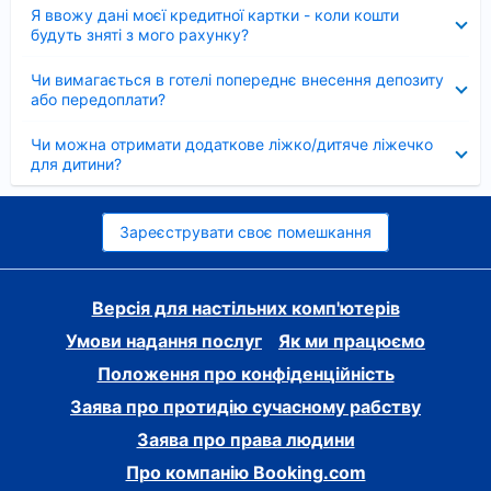
Згорнуто
Я ввожу дані моєї кредитної картки - коли кошти
будуть зняті з мого рахунку?
Згорнуто
Чи вимагається в готелі попереднє внесення депозиту
або передоплати?
Згорнуто
Чи можна отримати додаткове ліжко/дитяче ліжечко
для дитини?
Зареєструвати своє помешкання
Версія для настільних комп'ютерів
Умови надання послуг
Як ми працюємо
Положення про конфіденційність
Заява про протидію сучасному рабству
Заява про права людини
Про компанію Booking.com