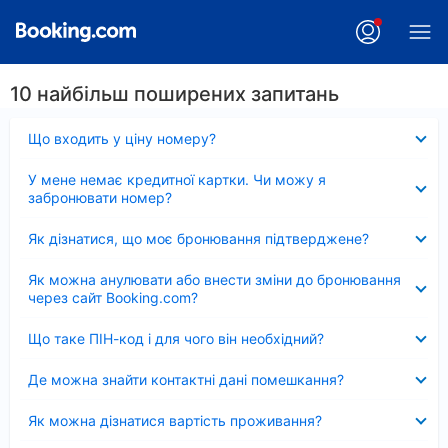
10 найбільш поширених запитань
Згорнуто
Що входить у ціну номеру?
Згорнуто
У мене немає кредитної картки. Чи можу я
забронювати номер?
Згорнуто
Як дізнатися, що моє бронювання підтверджене?
Згорнуто
Як можна анулювати або внести зміни до бронювання
через сайт Booking.com?
Згорнуто
Що таке ПІН-код і для чого він необхідний?
Згорнуто
Де можна знайти контактні дані помешкання?
Згорнуто
Як можна дізнатися вартість проживання?