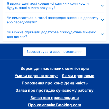
Згорнуто
Я ввожу дані моєї кредитної картки - коли кошти
будуть зняті з мого рахунку?
Згорнуто
Чи вимагається в готелі попереднє внесення депозиту
або передоплати?
Згорнуто
Чи можна отримати додаткове ліжко/дитяче ліжечко
для дитини?
Зареєструвати своє помешкання
Версія для настільних комп'ютерів
Умови надання послуг
Як ми працюємо
Положення про конфіденційність
Заява про протидію сучасному рабству
Заява про права людини
Про компанію Booking.com