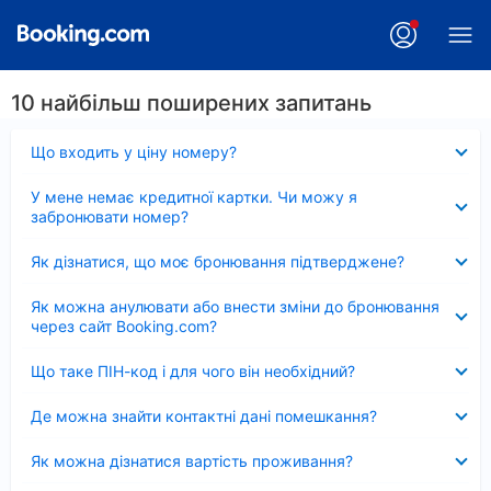
10 найбільш поширених запитань
Згорнуто
Що входить у ціну номеру?
Згорнуто
У мене немає кредитної картки. Чи можу я
забронювати номер?
Згорнуто
Як дізнатися, що моє бронювання підтверджене?
Згорнуто
Як можна анулювати або внести зміни до бронювання
через сайт Booking.com?
Згорнуто
Що таке ПІН-код і для чого він необхідний?
Згорнуто
Де можна знайти контактні дані помешкання?
Згорнуто
Як можна дізнатися вартість проживання?