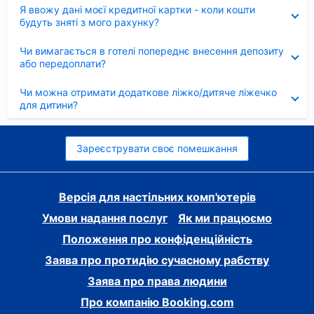
Згорнуто
Я ввожу дані моєї кредитної картки - коли кошти
будуть зняті з мого рахунку?
Згорнуто
Чи вимагається в готелі попереднє внесення депозиту
або передоплати?
Згорнуто
Чи можна отримати додаткове ліжко/дитяче ліжечко
для дитини?
Зареєструвати своє помешкання
Версія для настільних комп'ютерів
Умови надання послуг
Як ми працюємо
Положення про конфіденційність
Заява про протидію сучасному рабству
Заява про права людини
Про компанію Booking.com