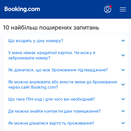
10 найбільш поширених запитань
Згорнуто
Що входить у ціну номеру?
Згорнуто
У мене немає кредитної картки. Чи можу я
забронювати номер?
Згорнуто
Як дізнатися, що моє бронювання підтверджене?
Згорнуто
Як можна анулювати або внести зміни до бронювання
через сайт Booking.com?
Згорнуто
Що таке ПІН-код і для чого він необхідний?
Згорнуто
Де можна знайти контактні дані помешкання?
Згорнуто
Як можна дізнатися вартість проживання?