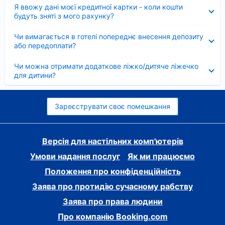
Згорнуто
Я ввожу дані моєї кредитної картки - коли кошти
будуть зняті з мого рахунку?
Згорнуто
Чи вимагається в готелі попереднє внесення депозиту
або передоплати?
Згорнуто
Чи можна отримати додаткове ліжко/дитяче ліжечко
для дитини?
Зареєструвати своє помешкання
Версія для настільних комп'ютерів
Умови надання послуг
Як ми працюємо
Положення про конфіденційність
Заява про протидію сучасному рабству
Заява про права людини
Про компанію Booking.com